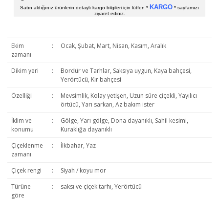
KARGO
Satın aldığınız ürünlerin detaylı kargo bilgileri için lütfen *
* sayfamızı
ziyaret ediniz.
Ekim
:
Ocak, Şubat, Mart, Nisan, Kasım, Aralık
zamanı
Dikim yeri
:
Bordür ve Tarhlar, Saksıya uygun, Kaya bahçesi,
Yerörtücü, Kır bahçesi
Özelliği
:
Mevsimlik, Kolay yetişen, Uzun süre çiçekli, Yayılıcı
örtücü, Yarı sarkan, Az bakım ister
İklim ve
:
Gölge, Yarı gölge, Dona dayanıklı, Sahil kesimi,
konumu
Kuraklığa dayanıklı
Çiçeklenme
:
İlkbahar, Yaz
zamanı
Çiçek rengi
:
Siyah / koyu mor
Türüne
:
saksı ve çiçek tarhı, Yerörtücü
göre