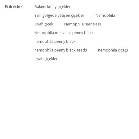
Etiketler :
Bakımı kolay çiçekler
Bu ürüne ilk yorumu siz yapın!
Yarı gölgede yetişen çiçekler
Nemophila
Siyah çiçek
Nemophila menziesii
Nemophila menziesii penny black
Yorum Yaz
nemophila penny black
nemophila penny black seeds
nemophila çiçeği
siyah çiçekler