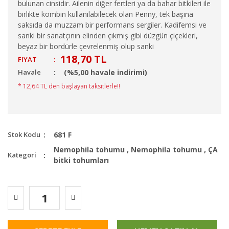
bulunan cinsidir. Ailenin diğer fertleri ya da bahar bitkileri ile
birlikte kombin kullanılabilecek olan Penny, tek başına
saksıda da muzzam bir performans sergiler. Kadifemsi ve
sanki bir sanatçının elinden çıkmış gibi düzgün çiçekleri,
beyaz bir bordürle çevrelenmiş olup sanki
118,70 TL
FIYAT
:
Havale
(%5,00 havale indirimi)
* 12,64 TL den başlayan taksitlerle!!
Stok Kodu
681 F
Nemophila tohumu
,
Nemophila tohumu
,
ÇA
Kategori
bitki tohumları