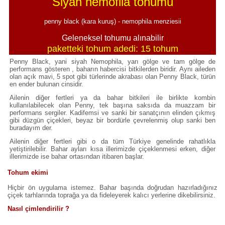
Siyah nemofila tohumu
penny black (kara kuruş) - nemophila menziesii
Geleneksel tohumu alınabilir
paketteki tohum adedi: 15 tohum
Penny Black, yani siyah Nemophila, yarı gölge ve tam gölge de
performans gösteren , baharın habercisi bitkilerden biridir. Aynı aileden
olan açık mavi, 5 spot gibi türlerinde akrabası olan Penny Black, türün
en ender bulunan cinsidir.
Ailenin diğer fertleri ya da bahar bitkileri ile birlikte kombin
kullanılabilecek olan Penny, tek başına saksıda da muazzam bir
performans sergiler. Kadifemsi ve sanki bir sanatçının elinden çıkmış
gibi düzgün çiçekleri, beyaz bir bordürle çevrelenmiş olup sanki ben
buradayım der.
Ailenin diğer fertleri gibi o da tüm Türkiye genelinde rahatlıkla
yetiştirilebilir. Bahar ayları kısa illerimizde çiçeklenmesi erken, diğer
illerimizde ise bahar ortasından itibaren başlar.
Tohum ekimi
Hiçbir ön uygulama istemez. Bahar başında doğrudan hazırladığınız
çiçek tarhlarında toprağa ya da fideleyerek kalıcı yerlerine dikebilirsiniz.
Nasıl çimlendirilir ?