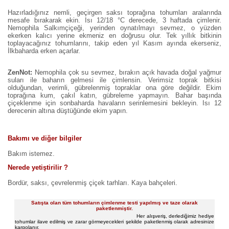
Hazırladığınız nemli, geçirgen saksı toprağına tohumları aralarında
mesafe bırakarak ekin. Isı 12/18 °C derecede, 3 haftada çimlenir.
Nemophila Salkımçiçeği, yerinden oynatılmayı sevmez, o yüzden
ekerken kalıcı yerine ekmeniz en doğrusu olur. Tek yıllık bitkinin
toplayacağınız tohumlarını, takip eden yıl Kasım ayında ekerseniz,
İlkbaharda erken açarlar.
ZenNot:
Nemophila çok su sevmez, bırakın açık havada doğal yağmur
suları ile baharın gelmesi ile çimlensin. Verimsiz toprak bitkisi
olduğundan, verimli, gübrelenmiş topraklar ona göre değildir. Ekim
toprağına kum, çakıl katın, gübreleme yapmayın. Bahar başında
çiçeklenme için sonbaharda havaların serinlemesini bekleyin. Isı 12
derecenin altına düştüğünde ekim yapın.
Bakımı ve diğer bilgiler
Bakım istemez.
Nerede yetiştirilir ?
Bordür, saksı, çevrelenmiş çiçek tarhları. Kaya bahçeleri.
Satışta olan tüm tohumların çimlenme testi yapılmış ve taze olarak
paketlenmiştir.
Her alışveriş, derlediğimiz hediye
tohumlar ilave edilmiş ve zarar görmeyecekleri şekilde paketlenmiş olarak adresinize
kargolanır.