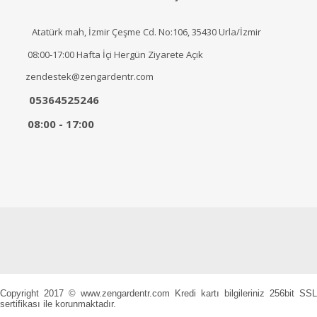
Atatürk mah, İzmir Çeşme Cd. No:106, 35430 Urla/İzmir
08:00-17:00 Hafta İçi Hergün Ziyarete Açık
zendestek@zengardentr.com
05364525246
08:00 - 17:00
Copyright 2017 © www.zengardentr.com Kredi kartı bilgileriniz 256bit SSL
sertifikası ile korunmaktadır.