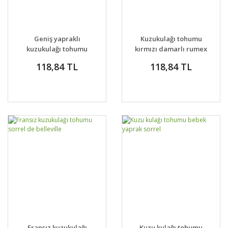
Geniş yapraklı
Kuzukulağı tohumu
kuzukulağı tohumu
kırmızı damarlı rumex
ekşi otu labada rumex
sanguineus
118,84 TL
118,84 TL
acetosa
Fransız kuzukulağı
Kuzu kulağı tohumu