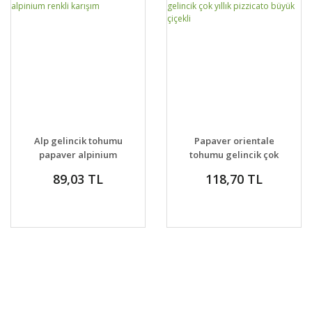
Alp gelincik tohumu
Papaver orientale
papaver alpinium
tohumu gelincik çok
renkli karışım
yıllık pizzicato büyük
89,03 TL
118,70 TL
çiçekli