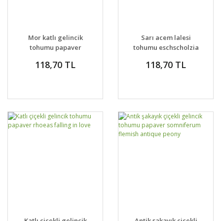
Mor katlı gelincik
Sarı acem lalesi
tohumu papaver
tohumu eschscholzia
purple peony
californica golden
118,70 TL
118,70 TL
west
Katlı çiçekli gelincik
Antik şakayık çiçekli