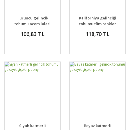
Turuncu gelincik
Kaliforniya gelinciği
tohumu acem lalesi
tohumu tüm renkler
eschscholzia
eschscholzia
106,83 TL
118,70 TL
californica
Siyah katmerli
Beyaz katmerli