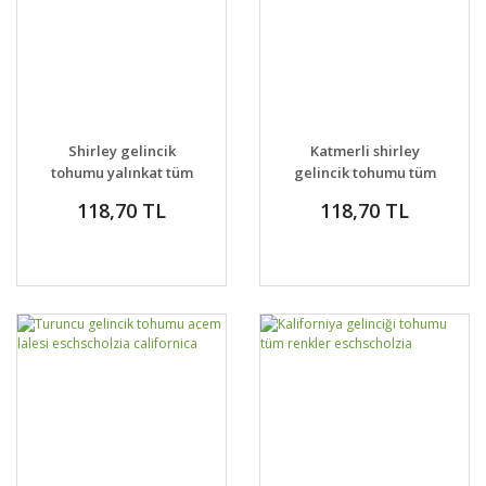
Shirley gelincik
Katmerli shirley
tohumu yalınkat tüm
gelincik tohumu tüm
renkler karışım
renkler karışım
118,70 TL
118,70 TL
papaver rhoeas