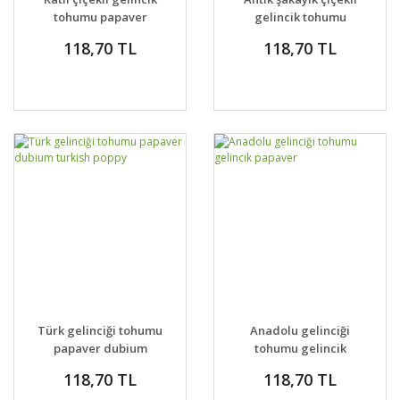
tohumu papaver
gelincik tohumu
rhoeas falling in love
papaver somniferum
118,70 TL
118,70 TL
flemish antique peony
Türk gelinciği tohumu
Anadolu gelinciği
papaver dubium
tohumu gelincik
turkish poppy
papaver
118,70 TL
118,70 TL