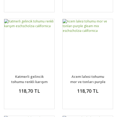
Katmerli gelincik
Acem lalesi tohumu
tohumu renkli karışım
mor ve tonları purple
eschscholzia
gleam mix
118,70 TL
118,70 TL
californica
eschscholzia
californica