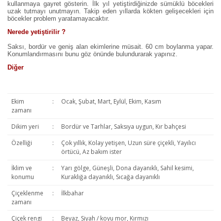
kullanmaya gayret gösterin. İlk yıl yetiştirdiğinizde sümüklü böcekleri
uzak tutmayı unutmayın. Takip eden yıllarda kökten gelişecekleri için
böcekler problem yaratamayacaktır.
Nerede yetiştirilir ?
Saksı, bordür ve geniş alan ekimlerine müsait. 60 cm boylanma yapar.
Konumlandırmasını bunu göz önünde bulundurarak yapınız.
Diğer
Ekim
:
Ocak, Şubat, Mart, Eylül, Ekim, Kasım
zamanı
Dikim yeri
:
Bordür ve Tarhlar, Saksıya uygun, Kır bahçesi
Özelliği
:
Çok yıllık, Kolay yetişen, Uzun süre çiçekli, Yayılıcı
örtücü, Az bakım ister
İklim ve
:
Yarı gölge, Güneşli, Dona dayanıklı, Sahil kesimi,
konumu
Kuraklığa dayanıklı, Sıcağa dayanıklı
Çiçeklenme
:
İlkbahar
zamanı
Çiçek rengi
:
Beyaz, Siyah / koyu mor, Kırmızı