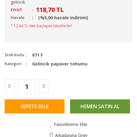
gelincik.
118,70 TL
FIYAT
:
Havale
(%5,00 havale indirimi)
* 12,64 TL den başlayan taksitlerle!!
Stok Kodu
671 F
Kategori
Gelincik papaver tohumu
SEPETE EKLE
HEMEN SATIN AL
Favorilerime Ekle
Arkadaşına Öner