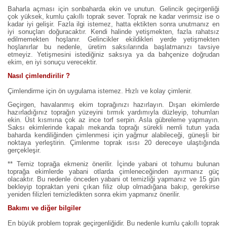
Baharla açması için sonbaharda ekin ve unutun. Gelincik geçirgenliği
çok yüksek, kumlu çakıllı toprak sever. Toprak ne kadar verimsiz ise o
kadar iyi gelişir. Fazla ilgi istemez, hatta ektikten sonra unutmanız en
iyi sonuçları doğuracaktır. Kendi halinde yetişmekten, fazla rahatsız
edilmemekten hoşlanır. Gelincikler ekildikleri yerde yetişmekten
hoşlanırlar bu nedenle, üretim saksılarında başlatmanızı tavsiye
etmeyiz. Yetişmesini istediğiniz saksıya ya da bahçenize doğrudan
ekim, en iyi sonuçu verecektir.
Nasıl çimlendirilir ?
Çimlendirme için ön uygulama istemez. Hızlı ve kolay çimlenir.
Geçirgen, havalanmış ekim toprağınızı hazırlayın. Dışarı ekimlerde
hazırladığınız toprağın yüzeyini tırmık yardımıyla düzleyip, tohumları
ekin. Üst kısmına çok az ince torf serpin. Asla gübreleme yapmayın.
Saksı ekimlerinde kapalı mekanda toprağı sürekli nemli tutun yada
baharda kendiliğinden çimlenmesi için yağmur alabileceği, güneşli bir
noktaya yerleştirin. Çimlenme toprak ısısı 20 dereceye ulaştığında
gerçekleşir.
** Temiz toprağa ekmeniz önerilir. İçinde yabani ot tohumu bulunan
toprağa ekimlerde yabani otlarda çimleneceğinden ayırmanız güç
olacaktır. Bu nedenle önceden yabani ot temizliği yapmanız ve 15 gün
bekleyip topraktan yeni çıkan filiz olup olmadığana bakıp, gerekirse
yeniden filizleri temizledikten sonra ekim yapmanız önerilir.
Bakımı ve diğer bilgiler
En büyük problem toprak geçirgenliğidir. Bu nedenle kumlu çakıllı toprak