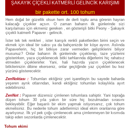
ŞAKAYIK ÇİÇEKLİ KATMERLİ GELİNCİK KARIŞIMI
bir pakette ort. 100 tohum
Hem doğal bir güzellik olsun hem de derli toplu ama görenin hayran
kalacağı çiçekler açsın. O zaman baharın ilk günlerinde sizi
karşılaması için ekmeniz gereken , en gösterişli bitki Peony - Şakayık
çiçekli katmerli Papaver - gelincik.
İster tek tek renkleri , ister karışık renkli paketlerden birini seçin ve
ekmek için ideal bir saksı ya da bahçenizde bir köşe ayırın. Aslında
Papaverlerin, hiç bir bitkiye zarar vermeden geliştiklerini biliyor
musunuz? Onlar baharın ilk günlerinde çiçeklenip, taze yüzlerini
gösterirken, yaza çiçeklenecek bitki tarhlarında diğerlerini hiç rahatsız
etmeden çiçeklenirler. Yani, hali hazırda yazın çiçeklenecek
bitkilerinizin dibine ekerseniz, onlar geçtiğinde yaz çiçekleri bu kez
yüzünü gösterecektir.
ZenNoktası
:
Tohumları ektiğiniz yeri işaretleyin bu sayede baharda
yeşeren ayrık otlarından, kendi ektiğiniz tohumları kolaylıkla ayırt
edebilirsiniz.
ZenNot :
Papaver düzensiz çimlenen tohumlara sahiptir. Yani toprağa
düşen tohum 30 yıla yakın bir süre hiç bozulmadan sırasını
bekleyebilir. Eğer başarılı bir ekim yapmak istiyorsanız, çok tohum
ekmelisiniz. Bu nedenle tohum adetlerimizi ideal ekim oranlarına göre
ayarlıyoruz. İlk yıl pek çoğu çimlenecek ama çimlenmeyen bir kısmıda
takip eden sezonlarda çimlenecektir.
Tohum ekimi