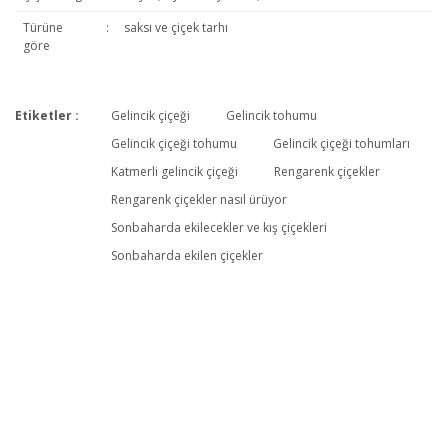
Türüne
:
saksı ve çiçek tarhı
göre
Etiketler :
Gelincik çiçeği
Gelincik tohumu
Bu ürüne ilk yorumu siz yapın!
Gelincik çiçeği tohumu
Gelincik çiçeği tohumları
Katmerli gelincik çiçeği
Rengarenk çiçekler
Rengarenk çiçekler nasıl ürüyor
Yorum Yaz
Sonbaharda ekilecekler ve kış çiçekleri
Sonbaharda ekilen çiçekler