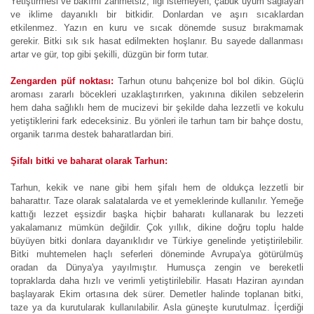
Yetiştirmesi ve bakımı zahmetsiz, ilgi istemeyen, çabuk uyum sağlayan
ve iklime dayanıklı bir bitkidir. Donlardan ve aşırı sıcaklardan
etkilenmez. Yazın en kuru ve sıcak dönemde susuz bırakmamak
gerekir. Bitki sık sık hasat edilmekten hoşlanır. Bu sayede dallanması
artar ve gür, top gibi şekilli, düzgün bir form tutar.
Zengarden püf noktası:
Tarhun otunu bahçenize bol bol dikin. Güçlü
aroması zararlı böcekleri uzaklaştırırken, yakınına dikilen sebzelerin
hem daha sağlıklı hem de mucizevi bir şekilde daha lezzetli ve kokulu
yetiştiklerini fark edeceksiniz. Bu yönleri ile tarhun tam bir bahçe dostu,
organik tarıma destek baharatlardan biri.
Şifalı bitki ve baharat olarak Tarhun:
Tarhun, kekik ve nane gibi hem şifalı hem de oldukça lezzetli bir
baharattır. Taze olarak salatalarda ve et yemeklerinde kullanılır. Yemeğe
kattığı lezzet eşsizdir başka hiçbir baharatı kullanarak bu lezzeti
yakalamanız mümkün değildir. Çok yıllık, dikine doğru toplu halde
büyüyen bitki donlara dayanıklıdır ve Türkiye genelinde yetiştirilebilir.
Bitki muhtemelen haçlı seferleri döneminde Avrupa'ya götürülmüş
oradan da Dünya'ya yayılmıştır. Humusça zengin ve bereketli
topraklarda daha hızlı ve verimli yetiştirilebilir. Hasatı Haziran ayından
başlayarak Ekim ortasına dek sürer. Demetler halinde toplanan bitki,
taze ya da kurutularak kullanılabilir. Asla güneşte kurutulmaz. İçerdiği