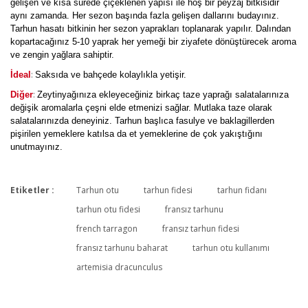
gelişen ve kısa sürede çiçeklenen yapısı ile hoş bir peyzaj bitkisidir
aynı zamanda. Her sezon başında fazla gelişen dallarını budayınız.
Tarhun hasatı bitkinin her sezon yaprakları toplanarak yapılır. Dalından
kopartacağınız 5-10 yaprak her yemeği bir ziyafete dönüştürecek aroma
ve zengin yağlara sahiptir.
:
İdeal
Saksıda ve bahçede kolaylıkla yetişir.
:
Diğer
Zeytinyağınıza ekleyeceğiniz birkaç taze yaprağı salatalarınıza
değişik aromalarla çeşni elde etmenizi sağlar. Mutlaka taze olarak
salatalarınızda deneyiniz. Tarhun başlıca fasulye ve baklagillerden
pişirilen yemeklere katılsa da et yemeklerine de çok yakıştığını
unutmayınız.
Etiketler :
Tarhun otu
tarhun fidesi
tarhun fidanı
Bu ürüne ilk yorumu siz yapın!
tarhun otu fidesi
fransız tarhunu
french tarragon
fransız tarhun fidesi
fransız tarhunu baharat
tarhun otu kullanımı
Yorum Yaz
artemisia dracunculus