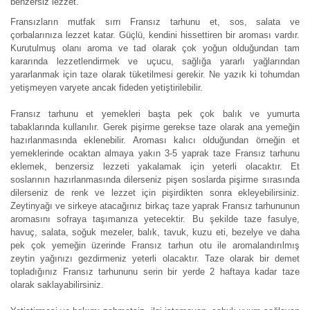
benzersiz lezzet.
Fransızların mutfak sırrı Fransız tarhunu et, sos, salata ve
çorbalarınıza lezzet katar. Güçlü, kendini hissettiren bir aroması vardır.
Kurutulmuş olanı aroma ve tad olarak çok yoğun olduğundan tam
kararında lezzetlendirmek ve uçucu, sağlığa yararlı yağlarından
yararlanmak için taze olarak tüketilmesi gerekir. Ne yazık ki tohumdan
yetişmeyen varyete ancak fideden yetiştirilebilir.
Fransız tarhunu et yemekleri başta pek çok balık ve yumurta
tabaklarında kullanılır. Gerek pişirme gerekse taze olarak ana yemeğin
hazırlanmasında eklenebilir. Aroması kalıcı olduğundan örneğin et
yemeklerinde ocaktan almaya yakın 3-5 yaprak taze Fransız tarhunu
eklemek, benzersiz lezzeti yakalamak için yeterli olacaktır. Et
soslarının hazırlanmasında dilerseniz pişen soslarda pişirme sırasında
dilerseniz de renk ve lezzet için pişirdikten sonra ekleyebilirsiniz.
Zeytinyağı ve sirkeye atacağınız birkaç taze yaprak Fransız tarhununun
aromasını sofraya taşımanıza yetecektir. Bu şekilde taze fasulye,
havuç, salata, soğuk mezeler, balık, tavuk, kuzu eti, bezelye ve daha
pek çok yemeğin üzerinde Fransız tarhun otu ile aromalandırılmış
zeytin yağınızı gezdirmeniz yeterli olacaktır. Taze olarak bir demet
topladığınız Fransız tarhununu serin bir yerde 2 haftaya kadar taze
olarak saklayabilirsiniz.