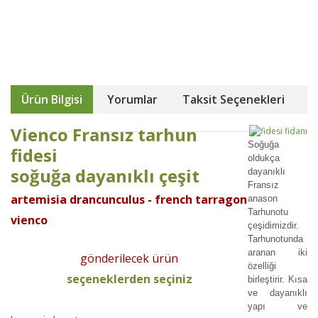
Ürün Bilgisi
Yorumlar
Taksit Seçenekleri
Vienco Fransız tarhun
Soğuğa
fidesi
oldukça
soğuğa dayanıklı çeşit
dayanıklı
Fransız
artemisia drancunculus - french tarragon
anason
Tarhunotu
vienco
çeşidimizdir.
Tarhunotunda
aranan iki
gönderilecek ürün
özelliği
seçeneklerden seçiniz
birleştirir. Kısa
ve dayanıklı
yapı ve