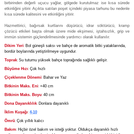
birbirinden değerli uçucu yağlar, gölgede kurutulmaz ise kısa sürede
etkinliğini yitirir. Açıkta satılan poşet içindeki piyasa tarhunu bu nedenle
kısa sürede kalitesini ve etkinliğini yitirir.
Hazmettirici, bağırsak kurtlarını düşürücü, idrar söktürücü, kramp
çözücü etkileri başta olmak üzere mide ekşimesi, iştahsızlık, grip ve
immün sistemin güçlendirilmesinde yardımcı olarak kullanılır.
:
Dikim Yeri
Bol güneşli saksı ve bahçe de aromatik bitki yataklarında,
bordür boylarında yetiştirilmeye uygundur.
:
Toprak
Su tutumu yüksek bahçe toprağında sağlıklı gelişir.
:
Büyüme Hızı
Çok hızlı
:
Çiçeklenme Dönemi
Bahar ve Yaz
:
Bitkinin Maks. Eni
+40 cm
:
Bitkinin Maks. Boyu
40 cm
:
Dona Dayanıklılık
Donlara dayanıklı
:
İklim Kuşağı
4-10
:
Ömrü
Çok yıllık kalıcı
:
Bakım
Hiçbir özel bakım ve isteği yoktur. Oldukça dayanıklı hızlı