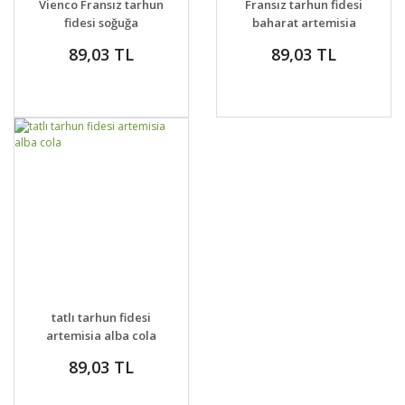
Vienco Fransız tarhun
Fransız tarhun fidesi
VER
VER
fidesi soğuğa
baharat artemisia
dayanıklı çeşit
drancunculus
89,03 TL
89,03 TL
GELİNCE HABER
DETAYLAR
tatlı tarhun fidesi
VER
artemisia alba cola
89,03 TL