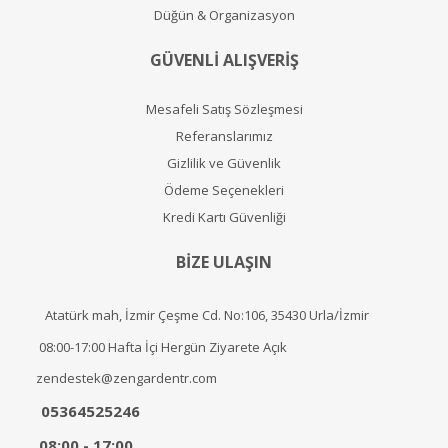
Düğün & Organizasyon
GÜVENLİ ALIŞVERİŞ
Mesafeli Satış Sözleşmesi
Referanslarımız
Gizlilik ve Güvenlik
Ödeme Seçenekleri
Kredi Kartı Güvenliği
BİZE ULAŞIN
Atatürk mah, İzmir Çeşme Cd. No:106, 35430 Urla/İzmir
08:00-17:00 Hafta İçi Hergün Ziyarete Açık
zendestek@zengardentr.com
05364525246
08:00 - 17:00