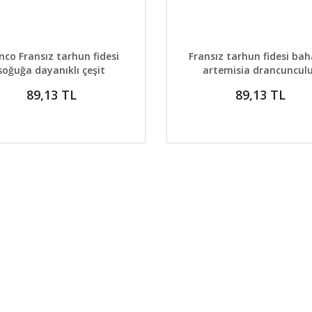
AYLAR
DETAYLAR
GELİNCE HABER VER
GELİNCE H
nco Fransız tarhun fidesi
Fransız tarhun fidesi ba
soğuğa dayanıklı çeşit
artemisia drancuncul
89,13 TL
89,13 TL