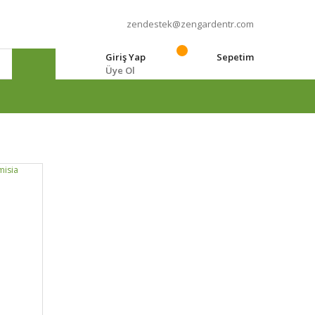
zendestek@zengardentr.com
Giriş Yap
Sepetim
Üye Ol
e