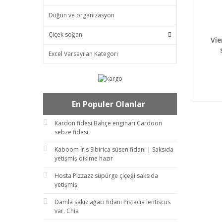
Düğün ve organizasyon
Çiçek soğanı
DET
Vie
Excel Varsayılan Kategori
En Populer Olanlar
Kardon fidesi Bahçe enginarı Cardoon
sebze fidesi
Kaboom İris Sibirica süsen fidanı | Saksıda
yetişmiş dikime hazır
Hosta Pizzazz süpürge çiçeği saksıda
yetişmiş
Damla sakız ağacı fidanı Pistacia lentiscus
var. Chia