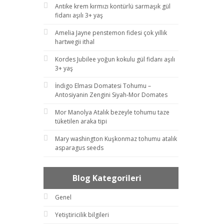
Antike krem kırmızı kontürlü sarmaşık gül
fidanı aşılı 3+ yaş
Amelia Jayne penstemon fidesi çok yıllık
hartwegii ithal
Kordes Jubilee yoğun kokulu gül fidanı aşılı
3+ yaş
İndigo Elması Domatesi Tohumu –
Antosiyanin Zengini Siyah-Mor Domates
Mor Manolya Atalık bezeyle tohumu taze
tüketilen araka tipi
Mary washington Kuşkonmaz tohumu atalık
asparagus seeds
Blog Kategorileri
Genel
Yetiştiricilik bilgileri