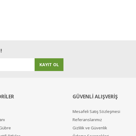
!
KAYIT OL
RİLER
GÜVENLİ ALIŞVERİŞ
Mesafeli Satış Sözleşmesi
anı
Referanslarımız
 Gübre
Gizlilik ve Güvenlik
tifi Bitkiler
Ödeme Seçenekleri