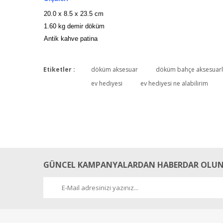
20.0 x 8.5 x 23.5 cm
1.60 kg demir döküm
Antik kahve patina
Etiketler :
döküm aksesuar
döküm bahçe aksesuarl
ev hediyesi
ev hediyesi ne alabilirim
GÜNCEL KAMPANYALARDAN HABERDAR OLUN