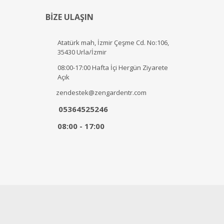
BİZE ULAŞIN
Atatürk mah, İzmir Çeşme Cd. No:106,
35430 Urla/İzmir
08:00-17:00 Hafta İçi Hergün Ziyarete
Açık
zendestek@zengardentr.com
05364525246
08:00 - 17:00