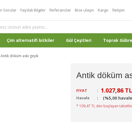
an Sorular
Faydalı Bilgiler
Referanslar
Bize ulaşın
Kargo
İletişim
Çim alternatifi bitkiler
Gül Çeşitleri
Toprak Gübr
Antik döküm askı geyik
Antik döküm as
1.027,86 T
FIYAT
:
Havale
(%5,00 havale
* 109,47 TL den başlayan taksitler