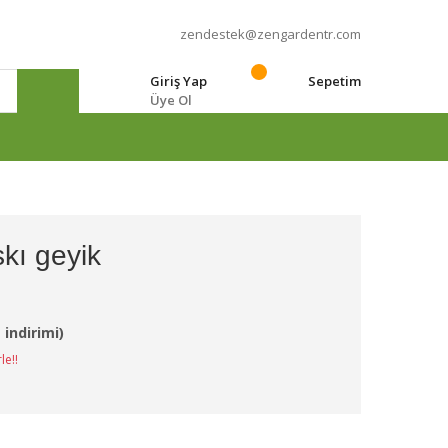
zendestek@zengardentr.com
Giriş Yap
Sepetim
Üye Ol
e
kı geyik
L
 indirimi)
le!!