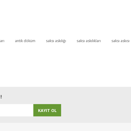
arı
antik döküm
saksı askılığı
saksı askılıkları
saksı askısı
Bu ürüne ilk yorumu siz yapın!
Yorum Yaz
!
KAYIT OL