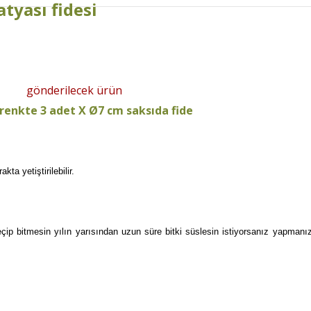
tyası fidesi
gönderilecek ürün
 renkte 3 adet X Ø7 cm saksıda fide
kta yetiştirilebilir.
p bitmesin yılın yarısından uzun süre bitki süslesin istiyorsanız yapmanız 