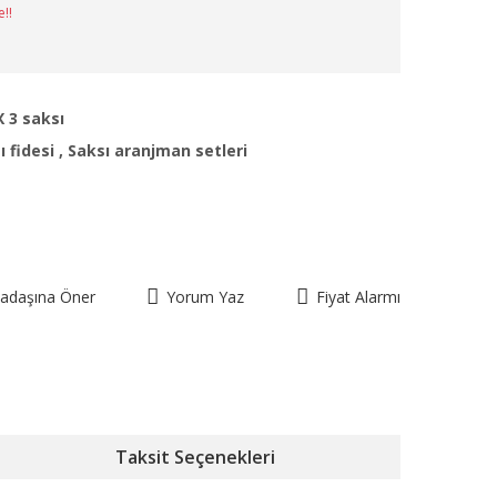
e!!
 3 saksı
 fidesi
,
Saksı aranjman setleri
kadaşına Öner
Yorum Yaz
Fiyat Alarmı
Taksit Seçenekleri