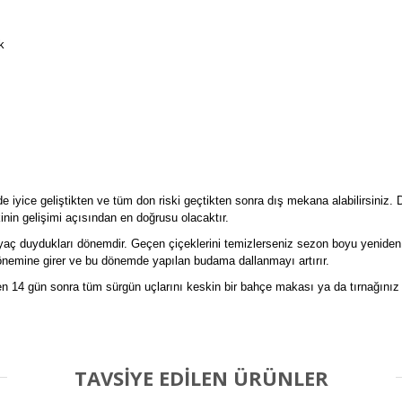
k
ide iyice geliştikten ve tüm don riski geçtikten sonra dış mekana alabilirsini
kinin gelişimi açısından en doğrusu olacaktır.
aç duydukları dönemdir. Geçen çiçeklerini temizlerseniz sezon boyu yeniden v
 dönemine girer ve bu dönemde yapılan budama dallanmayı artırır.
en 14 gün sonra tüm sürgün uçlarını keskin bir bahçe makası ya da tırnağınız
TAVSİYE EDİLEN ÜRÜNLER
Bu ürüne ilk yorumu siz yapın!