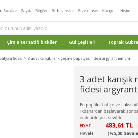
an Sorular
Faydalı Bilgiler
Referanslar
Bize ulaşın
Kargo
İletişim
Çim alternatifi bitkiler
Gül Çeşitleri
Toprak Gübr
atyası fidesi
3 adet karışık renk Çeşme papatyası fidesi argyranthemum
3 adet karışık
fidesi argyra
En popüler bahçe ve saksı bit
ilkbahardan başlayarak sonbah
nedeni ile pek sevilirle
483,61 TL
FIYAT
:
Havale
(%5,00 havale