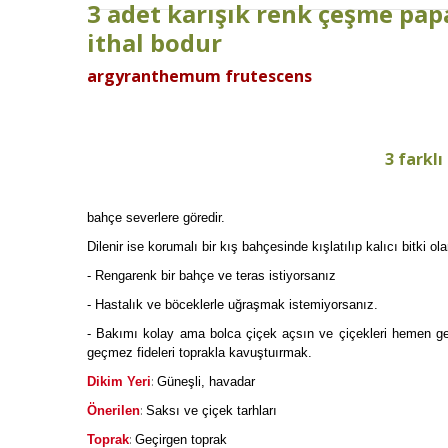
3 adet karışık renk çeşme papa
ithal bodur
argyranthemum frutescens
3 farklı
bahçe severlere göredir.
Dilenir ise korumalı bir kış bahçesinde kışlatılıp kalıcı bitki olara
- Rengarenk bir bahçe ve teras istiyorsanız
- Hastalık ve böceklerle uğraşmak istemiyorsanız.
- Bakımı kolay ama bolca çiçek açsın ve çiçekleri hemen geçi
geçmez fideleri toprakla kavuştuırmak.
:
Dikim Yeri
Güneşli, havadar
:
Önerilen
Saksı ve çiçek tarhları
:
Toprak
Geçirgen toprak