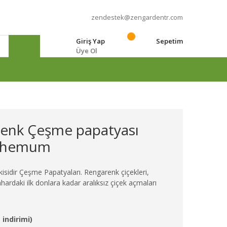
zendestek@zengardentr.com
Giriş Yap
Sepetim
Üye Ol
e
 renk Çeşme papatyası
nthemum
kisidir Çeşme Papatyaları. Rengarenk çiçekleri,
ardaki ilk donlara kadar aralıksız çiçek açmaları
 indirimi)