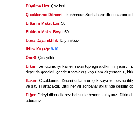
:
Büyüme Hızı
Çok hızlı
:
Çiçeklenme Dönemi
İlkbahardan Sonbaharın ilk donlarına de
:
Bitkinin Maks. Eni
50
:
Bitkinin Maks. Boyu
50
:
Dona Dayanıklılık
Dayanıksız
:
İklim Kuşağı
8-10
:
Ömrü
Çok yıllık
:
Dikim
Su tutumu iyi kaliteli saksı toprağına dikimini yapın. F
dışarıda geceleri içeride tutarak dış koşullara alıştırmanız, bit
:
Bakım
Çiçeklenme dönemi onların en çok suya ve besine ihtiy
ve sayısı artacaktır. Bitki her yıl sonbahar aylarında gelişim
:
Diğer
Fideyi diker dikmez bol su ile hemen sulayınız. Dikimd
edersiniz.