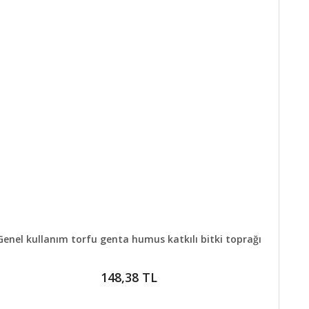
DETAYLAR
SEPETE EKLE
Genel kullanım torfu genta humus katkılı bitki toprağı
148,38 TL