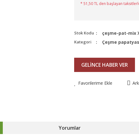
* 51,50 TL den başlayan taksitlerl
Stok Kodu
çeşme-pat-mix X
Kategori
Çeşme papatyası
GELİNCE HABER VER
Favorilerime Ekle
Ar
Yorumlar