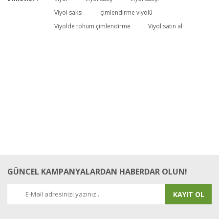
Bu ürüne ilk yorumu siz yapın!
Viyol saksı
çimlendirme viyolü
Viyolde tohum çimlendirme
Viyol satın al
Yorum Yaz
GÜNCEL KAMPANYALARDAN HABERDAR OLUN!
KAYIT OL