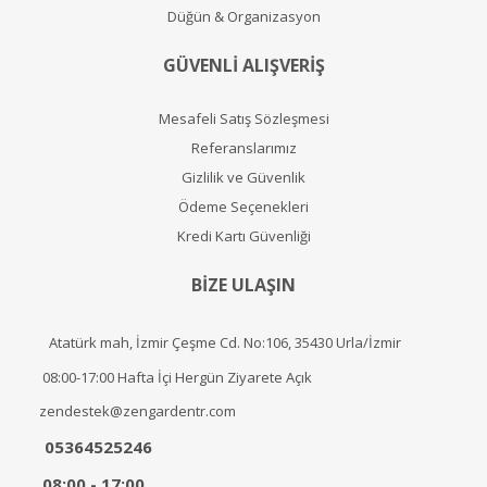
Düğün & Organizasyon
GÜVENLİ ALIŞVERİŞ
Mesafeli Satış Sözleşmesi
Referanslarımız
Gizlilik ve Güvenlik
Ödeme Seçenekleri
Kredi Kartı Güvenliği
BİZE ULAŞIN
Atatürk mah, İzmir Çeşme Cd. No:106, 35430 Urla/İzmir
08:00-17:00 Hafta İçi Hergün Ziyarete Açık
zendestek@zengardentr.com
05364525246
08:00 - 17:00