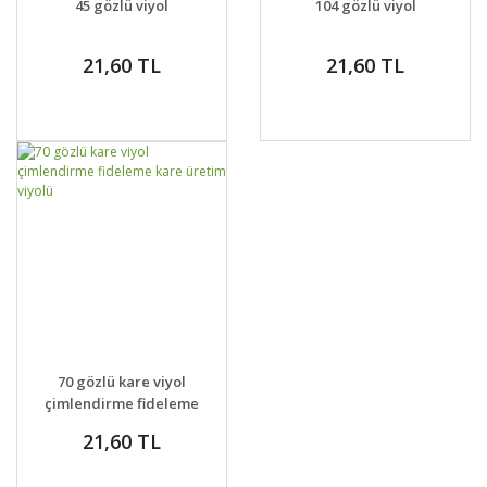
45 gözlü viyol
104 gözlü viyol
21,60 TL
21,60 TL
GELİNCE HABER
DETAYLAR
70 gözlü kare viyol
VER
çimlendirme fideleme
kare üretim viyolü
21,60 TL