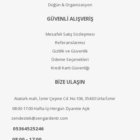
Düğün & Organizasyon
GÜVENLİ ALIŞVERİŞ
Mesafeli Satış Sözleşmesi
Referanslarımız
Gizlilik ve Güvenlik
Ödeme Seçenekleri
Kredi Kartı Güvenliği
BİZE ULAŞIN
Atatürk mah, İzmir Çeşme Cd. No:106, 35430 Urla/İzmir
08:00-17:00 Hafta İçi Hergün Ziyarete Açık
zendestek@zengardentr.com
05364525246
08:00 - 17:00