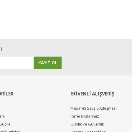
!
KAYIT OL
RİLER
GÜVENLİ ALIŞVERİŞ
Mesafeli Satış Sözleşmesi
anı
Referanslarımız
 Gübre
Gizlilik ve Güvenlik
tifi Bitkiler
Ödeme Seçenekleri