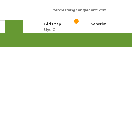
zendestek@zengardentr.com
Giriş Yap
Sepetim
Üye Ol
e