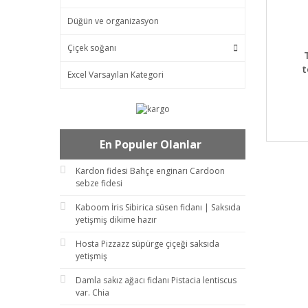
Düğün ve organizasyon
Çiçek soğanı
DET
t
Excel Varsayılan Kategori
En Populer Olanlar
Kardon fidesi Bahçe enginarı Cardoon
sebze fidesi
Kaboom İris Sibirica süsen fidanı | Saksıda
yetişmiş dikime hazır
Hosta Pizzazz süpürge çiçeği saksıda
yetişmiş
Damla sakız ağacı fidanı Pistacia lentiscus
var. Chia