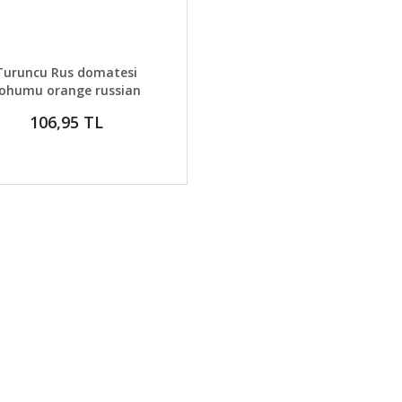
AYLAR
GELİNCE HABER VER
Turuncu Rus domatesi
ohumu orange russian
tomato geleneksel
106,95 TL