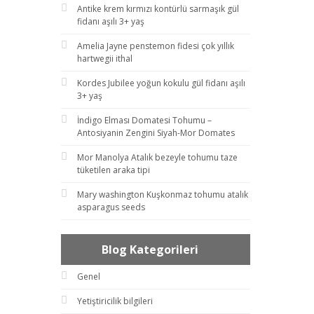
Antike krem kırmızı kontürlü sarmaşık gül
fidanı aşılı 3+ yaş
Amelia Jayne penstemon fidesi çok yıllık
hartwegii ithal
Kordes Jubilee yoğun kokulu gül fidanı aşılı
3+ yaş
İndigo Elması Domatesi Tohumu –
Antosiyanin Zengini Siyah-Mor Domates
Mor Manolya Atalık bezeyle tohumu taze
tüketilen araka tipi
Mary washington Kuşkonmaz tohumu atalık
asparagus seeds
Blog Kategorileri
Genel
Yetiştiricilik bilgileri