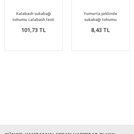
GELİNCE HABER
GELİNCE HABER
DETAYLAR
DETAYLAR
Kalabash sukabağı
Yumurta şeklinde
VER
VER
tohumu calabash testi
sukabağı tohumu
yapımında
101,73 TL
8,43 TL
kurutularak kullanılır