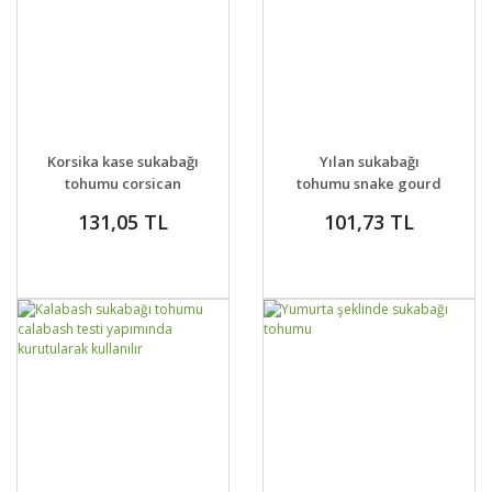
GELİNCE HABER
GELİNCE HABER
DETAYLAR
DETAYLAR
Korsika kase sukabağı
Yılan sukabağı
VER
VER
tohumu corsican
tohumu snake gourd
gourd seeds
131,05 TL
101,73 TL