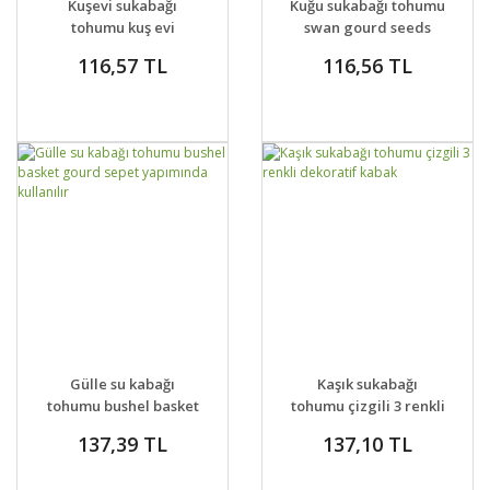
Kuşevi sukabağı
Kuğu sukabağı tohumu
tohumu kuş evi
swan gourd seeds
yapımında kullanılan
116,57 TL
116,56 TL
DETAYLAR
SEPETE EKLE
DETAYLAR
SEPETE EKLE
Gülle su kabağı
Kaşık sukabağı
tohumu bushel basket
tohumu çizgili 3 renkli
gourd sepet
dekoratif kabak
137,39 TL
137,10 TL
yapımında kullanılır