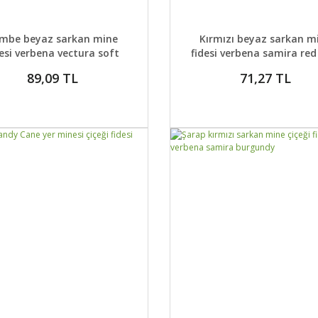
AYLAR
DETAYLAR
GELİNCE HABER VER
GELİNCE H
mbe beyaz sarkan mine
Kırmızı beyaz sarkan m
desi verbena vectura soft
fidesi verbena samira red
pink eye
89,09 TL
71,27 TL