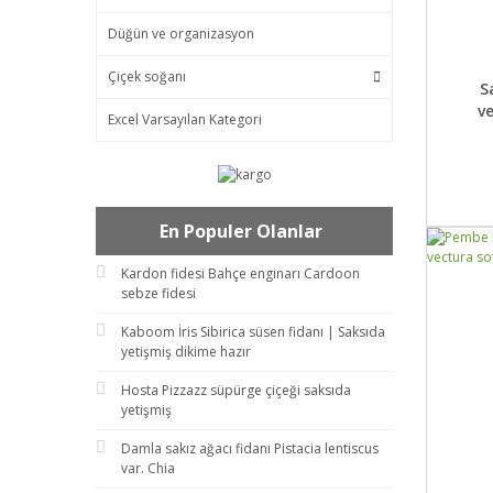
Düğün ve organizasyon
Çiçek soğanı
DET
S
v
Excel Varsayılan Kategori
En Populer Olanlar
Kardon fidesi Bahçe enginarı Cardoon
sebze fidesi
Kaboom İris Sibirica süsen fidanı | Saksıda
yetişmiş dikime hazır
Hosta Pizzazz süpürge çiçeği saksıda
yetişmiş
Damla sakız ağacı fidanı Pistacia lentiscus
var. Chia