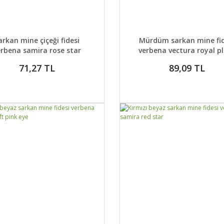
AYLAR
DETAYLAR
GELİNCE HABER VER
GELİNCE H
arkan mine çiçeği fidesi
Mürdüm sarkan mine fid
erbena samira rose star
verbena vectura royal 
71,27 TL
89,09 TL