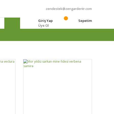
zendestek@zengardentr.com
Giriş Yap
Sepetim
Üye Ol
e