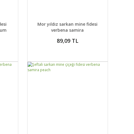
DETAYLAR
ABER VER
GELİNCE HABER VER
esi
Mor yıldız sarkan mine fidesi
plum
verbena samira
89,09 TL