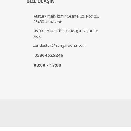
BİZE ULAŞIN
Atatürk mah, İzmir Çeşme Cd. No:106,
35430 Urla/İzmir
08:00-17:00 Hafta İçi Hergün Ziyarete
Açık
zendestek@zengardentr.com
05364525246
08:00 - 17:00