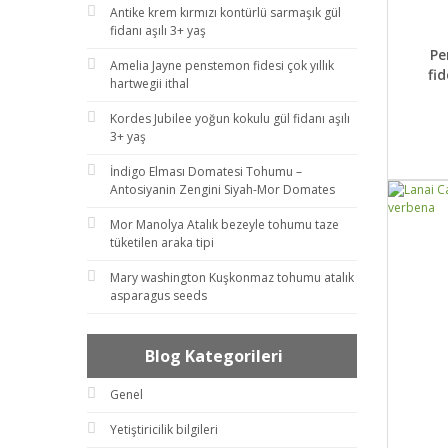
Antike krem kırmızı kontürlü sarmaşık gül
fidanı aşılı 3+ yaş
DET
Pe
Amelia Jayne penstemon fidesi çok yıllık
fi
hartwegii ithal
Kordes Jubilee yoğun kokulu gül fidanı aşılı
3+ yaş
İndigo Elması Domatesi Tohumu –
Antosiyanin Zengini Siyah-Mor Domates
Mor Manolya Atalık bezeyle tohumu taze
tüketilen araka tipi
Mary washington Kuşkonmaz tohumu atalık
asparagus seeds
Blog Kategorileri
Genel
Yetiştiricilik bilgileri