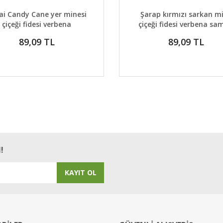
AYLAR
DETAYLAR
GELİNCE HABER VER
GELİNCE H
ai Candy Cane yer minesi
Şarap kırmızı sarkan m
çiçeği fidesi verbena
çiçeği fidesi verbena sa
burgundy
89,09 TL
89,09 TL
!
KAYIT OL