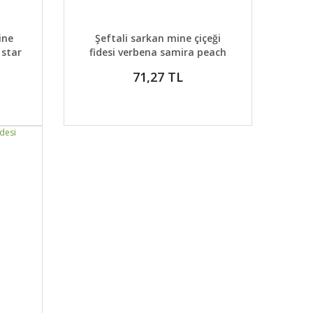
DETAYLAR
ABER VER
GELİNCE HABER VER
ine
Şeftali sarkan mine çiçeği
 star
fidesi verbena samira peach
71,27 TL