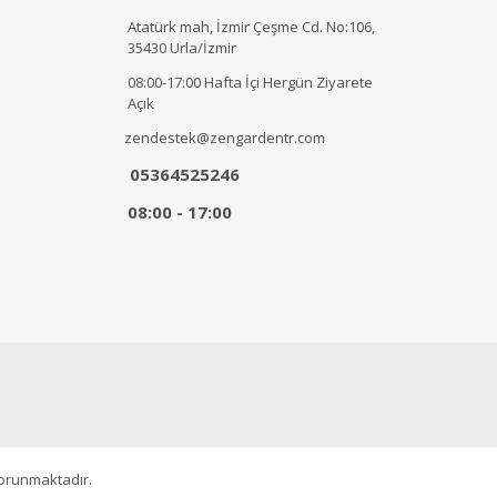
Atatürk mah, İzmir Çeşme Cd. No:106,
35430 Urla/İzmir
08:00-17:00 Hafta İçi Hergün Ziyarete
Açık
zendestek@zengardentr.com
05364525246
08:00 - 17:00
korunmaktadır.