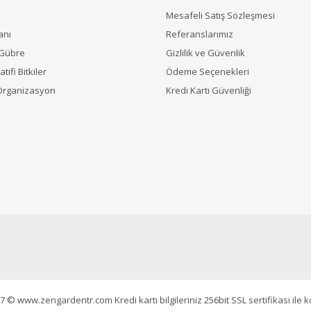
Mesafeli Satış Sözleşmesi
anı
Referanslarımız
 Gübre
Gizlilik ve Güvenlik
tifi Bitkiler
Ödeme Seçenekleri
Organizasyon
Kredi Kartı Güvenliği
7 © www.zengardentr.com Kredi kartı bilgileriniz 256bit SSL sertifikası ile 