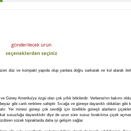
gönderilecek ürün
seçeneklerden seçiniz
üzeri düz ve kompakt yapıda olup yanlara doğru sarkarak ve kol atarak ilerl
 ve Güney Amerika'ya özgü olan çok yıllık bitkilerdir. Verbena'nın bakımı oldu
beyaz gibi canlı renklere sahiptir. Sıcağa ve güneşe dayanıklı oldukları gibi kı
ır. Yer minesi güneşi çok sevdiği için özellikle güneşli alanların çiçeklen
kat susuzluğa dayanıklıdır diye de uzun süre susuz bırakılırsa çiçek açması
üzdüren süzek topraklarda daha iyi gelişim sağlar.