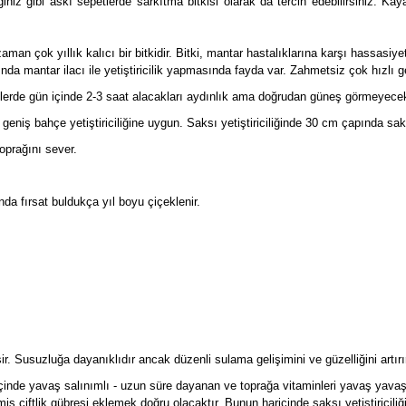
iğiniz gibi askı sepetlerde sarkıtma bitkisi olarak da tercih edebilirsiniz. K
an çok yıllık kalıcı bir bitkidir. Bitki, mantar hastalıklarına karşı hassasiye
tında mantar ilacı ile yetiştiricilik yapmasında fayda var. Zahmetsiz çok hızlı ge
lerde gün içinde 2-3 saat alacakları aydınlık ama doğrudan güneş görmeyecekle
a geniş bahçe yetiştiriciliğine uygun. Saksı yetiştiriciliğinde 30 cm çapında sa
oprağını sever.
da fırsat buldukça yıl boyu çiçeklenir.
. Susuzluğa dayanıklıdır ancak düzenli sulama gelişimini ve güzelliğini artırı
çinde yavaş salınımlı - uzun süre dayanan ve toprağa vitaminleri yavaş yavaş v
ş çiftlik gübresi eklemek doğru olacaktır. Bunun haricinde saksı yetiştiriciliğ