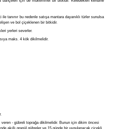
aya bahçeleri için de mükemmel bir bitkidir. Kelebekleri kendine
ti ile tanınır bu nedenle satışa mantara dayanıklı türler sunulsa
lişen ve bol çiçeklenen bir bitkidir.
ri yerleri severler.
ksıya maks. 4 kök dikilmelidir.
r.
eren - gübreli toprağa dikilmelidir. Bunun için dikim öncesi
inde akıllı granül gübreler ve 15 günde bir uygulanacak çiçekli