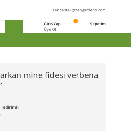
zendestek@zengardentr.com
Giriş Yap
Sepetim
Üye Ol
e
sarkan mine fidesi verbena
r
 indirimi)
!