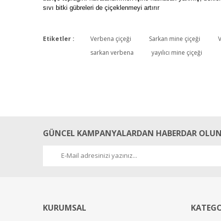
sıvı bitki gübreleri de çiçeklenmeyi artırır
Etiketler :
Verbena çiçeği
Sarkan mine çiçeği
V
sarkan verbena
yayılıcı mine çiçeği
GÜNCEL KAMPANYALARDAN HABERDAR OLUN
KURUMSAL
KATEGO