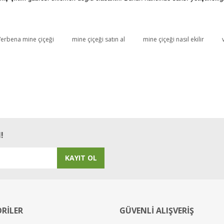
erbena mine çiçeği
mine çiçeği satın al
mine çiçeği nasıl ekilir
Bu ürüne ilk yorumu siz yapın!
Yorum Yaz
!
KAYIT OL
RİLER
GÜVENLİ ALIŞVERİŞ