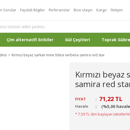
an Sorular
Faydalı Bilgiler
Referanslar
Bize ulaşın
Kargo
İletişim
Çim alternatifi bitkiler
Gül Çeşitleri
Toprak Gübr
desi
Kırmızı beyaz sarkan mine fidesi verbena samira red star
Kırmızı beyaz 
samira red sta
71,22 TL
FIYAT
:
Havale
(%5,00 havale
* 7,59 TL den başlayan taksitlerle!