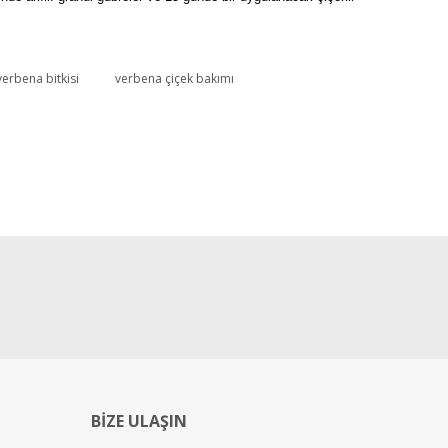
verbena bitkisi
verbena çiçek bakımı
BİZE ULAŞIN