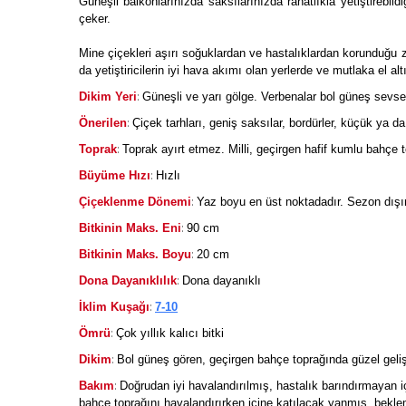
Güneşli balkonlarınızda saksılarınızda rahatlıkla yetiştirebild
çeker.
Mine çiçekleri aşırı soğuklardan ve hastalıklardan korunduğu zam
da yetiştiricilerin iyi hava akımı olan yerlerde ve mutlaka el al
:
Dikim Yeri
Güneşli ve yarı gölge. Verbenalar bol güneş sevse
:
Önerilen
Çiçek tarhları, geniş saksılar, bordürler, küçük ya d
:
Toprak
Toprak ayırt etmez. Milli, geçirgen hafif kumlu bahçe t
:
Büyüme Hızı
Hızlı
:
Çiçeklenme Dönemi
Yaz boyu en üst noktadadır. Sezon dışın
:
Bitkinin Maks. Eni
90 cm
:
Bitkinin Maks. Boyu
20 cm
:
Dona Dayanıklılık
Dona dayanıklı
:
İklim Kuşağı
7-10
:
Ömrü
Çok yıllık kalıcı bitki
:
Dikim
Bol güneş gören, geçirgen bahçe toprağında güzel gelişir
:
Bakım
Doğrudan iyi havalandırılmış, hastalık barındırmayan i
bahçe toprağını havalandırırken içine katılacak yanmış, beklemi