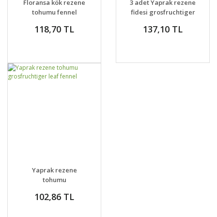
Floransa kök rezene
3 adet Yaprak rezene
VER
tohumu fennel
fidesi grosfruchtiger
leaf fennel
118,70 TL
137,10 TL
GELİNCE HABER
DETAYLAR
Yaprak rezene
VER
tohumu
grosfruchtiger leaf
102,86 TL
fennel