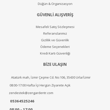
Düğün & Organizasyon
GÜVENLİ ALIŞVERİŞ
Mesafeli Satış Sözleşmesi
Referanslarımız
Gizlilik ve Güvenlik
Ödeme Seçenekleri
Kredi Kartı Güvenliği
BİZE ULAŞIN
Atatürk mah, İzmir Çeşme Cd. No:106, 35430 Urla/İzmir
08:00-17:00 Hafta İçi Hergün Ziyarete Açık
zendestek@zengardentr.com
05364525246
08:00 - 17:00