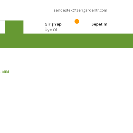
zendestek@zengardentr.com
Giriş Yap
Sepetim
Üye Ol
e