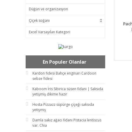
Düğün ve organizasyon
Çiçek soğanı
DET
Pach
Excel Varsayılan Kategori
En Populer Olanlar
Kardon fidesi Bahçe enginarı Cardoon
sebze fidesi
Kaboom İris Sibirica süsen fidanı | Saksıda
yetişmiş dikime hazır
Hosta Pizzazz süpürge çiçeği saksıda
yetişmiş
Damla sakız ağacı fidanı Pistacia lentiscus
var. Chia