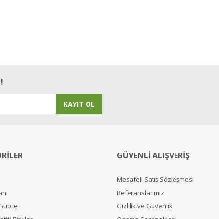
!
KAYIT OL
RİLER
GÜVENLİ ALIŞVERİŞ
Mesafeli Satış Sözleşmesi
anı
Referanslarımız
 Gübre
Gizlilik ve Güvenlik
tifi Bitkiler
Ödeme Seçenekleri