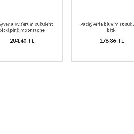
AYLAR
DETAYLAR
GELİNCE HABER VER
GELİNCE H
yveria oviferum sukulent
Pachyveria blue mist suk
bitki pink moonstone
bitki
succulent
204,40 TL
278,86 TL