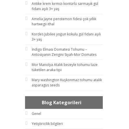
Antike krem kırmızı kontürlü sarmaşık gül
fidanı aşılı 3+ yaş
Amelia Jayne penstemon fidesi çok yıllık
hartwegii ithal
Kordes Jubilee yoğun kokulu gül fidanı aşılı
3+ yaş
İndigo Elması Domatesi Tohumu –
Antosiyanin Zengini Siyah-Mor Domates
Mor Manolya Atalık bezeyle tohumu taze
tüketilen araka tipi
Mary washington Kuşkonmaz tohumu atalık
asparagus seeds
Blog Kategorileri
Genel
Yetiştiricilik bilgileri