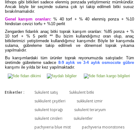
lithops gibi bitkileri sadece elenmiş ponzada yetiştirmeniz mümkündür.
Ancak böyle bir seçimde sulama çok iyi takip edilmeli bitki susuz
bırakılmamalıdır.
Genel karışım oranları:
% 40 torf + % 40 elenmiş ponza + %10
hindistan cevizi torfu + %10 perlit
Zengarden fidanlık anaç bitki toprak karışım oranları: %85 ponza + %
10 torf + % 5 perlit ** Bu bizim kullandığımız oran olup, anaç
bitkilerimizi yetiştirmede kullandığımız karışımdır. Böyle bir karışımda
sulama, gübreleme takip edilmeli ve dönemsel toprak yıkama
yapılmalıdır.
Bu karışımlardaki tüm ürünler toprak reyonumuzda satıştadır. Tüm
üretimde gübreleme sadece
8-9 aylık ve 3-4 aylık osmocote gübre
karışımı ile yılda bir kez yapılmaktadır.
Etiketler :
Sukulent satış
Sukkulent bitki
Bu ürüne ilk yorumu siz yapın!
sukkulent çeşitleri
sukkulent izmir
sukulent toprağı
sukulent teraryum
sukulent cinsleri
sukulentler
Yorum Yaz
pachyveria blue mist
pachyveria moonstones