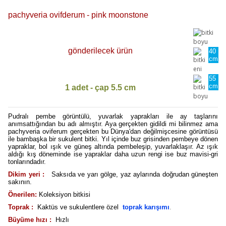
pachyveria ovifderum - pink moonstone
gönderilecek ürün
40
cm
55
cm
1 adet - çap 5.5 cm
Pudralı pembe görüntülü, yuvarlak yaprakları ile ay taşlarını
anımsattığından bu adı almıştır. Aya gerçekten gidildi mi bilinmez ama
pachyveria oviferum gerçekten bu Dünya'dan değilmişcesine görüntüsü
ile bambaşka bir sukulent bitki. Yıl içinde buz grisinden pembeye dönen
yapraklar, bol ışık ve güneş altında pembeleşip, yuvarlaklaşır. Az ışık
aldığı kış döneminde ise yapraklar daha uzun rengi ise buz mavisi-gri
tonlarındadır.
Dikim yeri :
Saksıda ve yarı gölge, yaz aylarında doğrudan güneşten
sakının.
Önerilen:
Koleksiyon bitkisi
Toprak :
Kaktüs ve sukulentlere özel
toprak karışımı
.
Büyüme hızı :
Hızlı