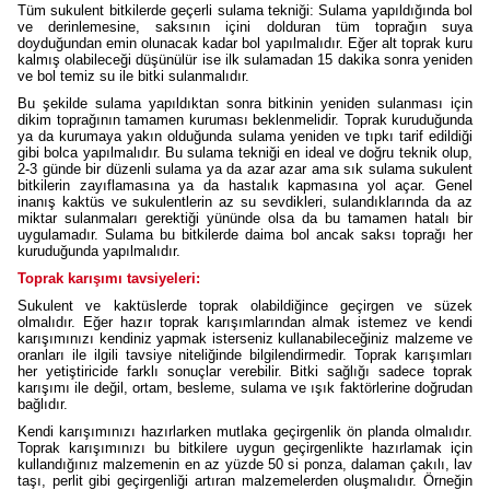
Tüm sukulent bitkilerde geçerli sulama tekniği: Sulama yapıldığında bol
ve derinlemesine, saksının içini dolduran tüm toprağın suya
doyduğundan emin olunacak kadar bol yapılmalıdır. Eğer alt toprak kuru
kalmış olabileceği düşünülür ise ilk sulamadan 15 dakika sonra yeniden
ve bol temiz su ile bitki sulanmalıdır.
Bu şekilde sulama yapıldıktan sonra bitkinin yeniden sulanması için
dikim toprağının tamamen kuruması beklenmelidir. Toprak kuruduğunda
ya da kurumaya yakın olduğunda sulama yeniden ve tıpkı tarif edildiği
gibi bolca yapılmalıdır. Bu sulama tekniği en ideal ve doğru teknik olup,
2-3 günde bir düzenli sulama ya da azar azar ama sık sulama sukulent
bitkilerin zayıflamasına ya da hastalık kapmasına yol açar. Genel
inanış kaktüs ve sukulentlerin az su sevdikleri, sulandıklarında da az
miktar sulanmaları gerektiği yününde olsa da bu tamamen hatalı bir
uygulamadır. Sulama bu bitkilerde daima bol ancak saksı toprağı her
kuruduğunda yapılmalıdır.
Toprak karışımı tavsiyeleri:
Sukulent ve kaktüslerde toprak olabildiğince geçirgen ve süzek
olmalıdır. Eğer hazır toprak karışımlarından almak istemez ve kendi
karışımınızı kendiniz yapmak isterseniz kullanabileceğiniz malzeme ve
oranları ile ilgili tavsiye niteliğinde bilgilendirmedir. Toprak karışımları
her yetiştiricide farklı sonuçlar verebilir. Bitki sağlığı sadece toprak
karışımı ile değil, ortam, besleme, sulama ve ışık faktörlerine doğrudan
bağlıdır.
Kendi karışımınızı hazırlarken mutlaka geçirgenlik ön planda olmalıdır.
Toprak karışımınızı bu bitkilere uygun geçirgenlikte hazırlamak için
kullandığınız malzemenin en az yüzde 50 si ponza, dalaman çakılı, lav
taşı, perlit gibi geçirgenliği artıran malzemelerden oluşmalıdır. Örneğin