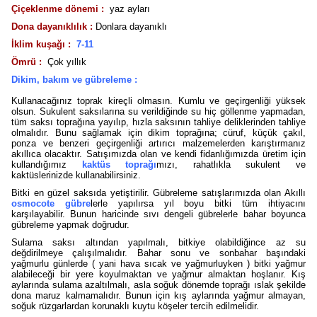
Çiçeklenme dönemi :
yaz ayları
Dona dayanıklılık :
Donlara dayanıklı
İklim kuşağı :
7-11
Ömrü :
Çok yıllık
Dikim, bakım ve gübreleme :
Kullanacağınız toprak kireçli olmasın. Kumlu ve geçirgenliği yüksek
olsun. Sukulent saksılarına su verildiğinde su hiç göllenme yapmadan,
tüm saksı toprağına yayılıp, hızla saksının tahliye deliklerinden tahliye
olmalıdır. Bunu sağlamak için dikim toprağına; cüruf, küçük çakıl,
ponza ve benzeri geçirgenliği artırıcı malzemelerden karıştırmanız
akıllıca olacaktır. Satışımızda olan ve kendi fidanlığımızda üretim için
kullandığımız
kaktüs toprağı
mızı, rahatlıkla sukulent ve
kaktüslerinizde kullanabilirsiniz.
Bitki en güzel saksıda yetiştirilir. Gübreleme satışlarımızda olan Akıllı
osmocote gübre
lerle yapılırsa yıl boyu bitki tüm ihtiyacını
karşılayabilir. Bunun haricinde sıvı dengeli gübrelerle bahar boyunca
gübreleme yapmak doğrudur.
Sulama saksı altından yapılmalı, bitkiye olabildiğince az su
değdirilmeye çalışılmalıdır. Bahar sonu ve sonbahar başındaki
yağmurlu günlerde ( yani hava sıcak ve yağmurluyken ) bitki yağmur
alabileceği bir yere koyulmaktan ve yağmur almaktan hoşlanır. Kış
aylarında sulama azaltılmalı, asla soğuk dönemde toprağı ıslak şekilde
dona maruz kalmamalıdır. Bunun için kış aylarında yağmur almayan,
soğuk rüzgarlardan korunaklı kuytu köşeler tercih edilmelidir.