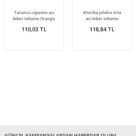
DETAYLAR
SEPETE EKLE
DETAYLAR
SEPETE EKLE
Turuncu cayenne acı
Khorika jolokia orta
biber tohumu Orange
acı biber tohumu
Cayenne Chile
110,03 TL
118,84 TL
Peppers
GÜNCEL KAMPANYALARDAN HABERDAR OLUN!