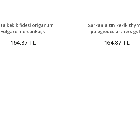
AYLAR
SEPETE EKLE
DETAYLAR
GELİNCE H
ta kekik fidesi origanum
Sarkan altın kekik thy
vulgare mercanköşk
pulegiodes archers go
164,87 TL
164,87 TL