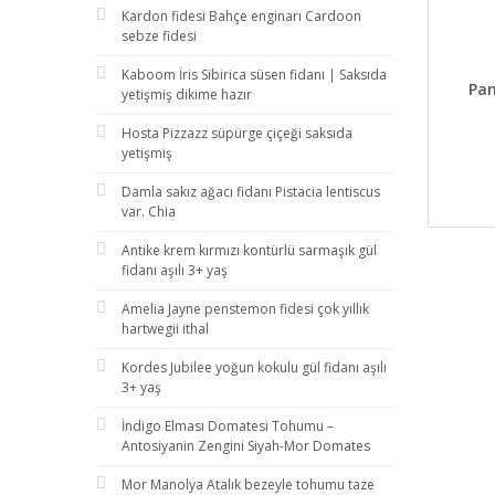
Kardon fidesi Bahçe enginarı Cardoon
sebze fidesi
Kaboom İris Sibirica süsen fidanı | Saksıda
DET
Pan
yetişmiş dikime hazır
Hosta Pizzazz süpürge çiçeği saksıda
yetişmiş
Damla sakız ağacı fidanı Pistacia lentiscus
var. Chia
Antike krem kırmızı kontürlü sarmaşık gül
fidanı aşılı 3+ yaş
Amelia Jayne penstemon fidesi çok yıllık
hartwegii ithal
Kordes Jubilee yoğun kokulu gül fidanı aşılı
3+ yaş
İndigo Elması Domatesi Tohumu –
Antosiyanin Zengini Siyah-Mor Domates
Mor Manolya Atalık bezeyle tohumu taze