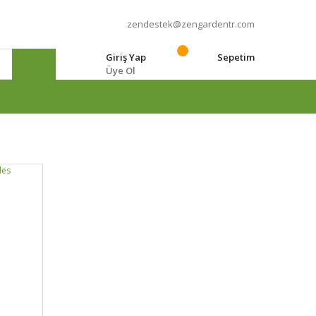
zendestek@zengardentr.com
Giriş Yap
Sepetim
Üye Ol
e