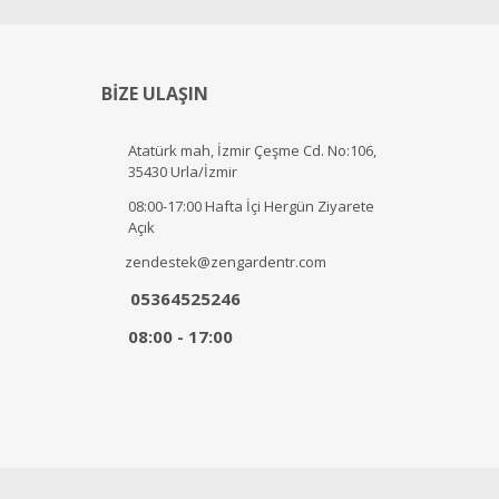
BİZE ULAŞIN
Atatürk mah, İzmir Çeşme Cd. No:106,
35430 Urla/İzmir
08:00-17:00 Hafta İçi Hergün Ziyarete
Açık
zendestek@zengardentr.com
05364525246
08:00 - 17:00