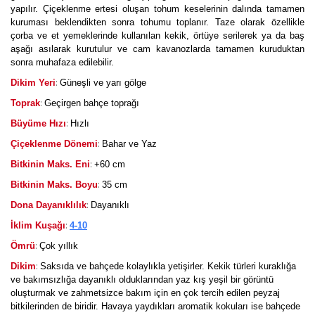
yapılır. Çiçeklenme ertesi oluşan tohum keselerinin dalında tamamen
kuruması beklendikten sonra tohumu toplanır. Taze olarak özellikle
çorba ve et yemeklerinde kullanılan kekik, örtüye serilerek ya da baş
aşağı asılarak kurutulur ve cam kavanozlarda tamamen kuruduktan
sonra muhafaza edilebilir.
:
Dikim Yeri
Güneşli ve yarı gölge
:
Toprak
Geçirgen bahçe toprağı
:
Büyüme Hızı
Hızlı
:
Çiçeklenme Dönemi
Bahar ve Yaz
:
Bitkinin Maks. Eni
+60 cm
:
Bitkinin Maks. Boyu
35 cm
:
Dona Dayanıklılık
Dayanıklı
:
İklim Kuşağı
4-10
:
Ömrü
Çok yıllık
:
Dikim
Saksıda ve bahçede kolaylıkla yetişirler. Kekik türleri kuraklığa
ve bakımsızlığa dayanıklı olduklarından yaz kış yeşil bir görüntü
oluşturmak ve zahmetsizce bakım için en çok tercih edilen peyzaj
bitkilerinden de biridir. Havaya yaydıkları aromatik kokuları ise bahçede