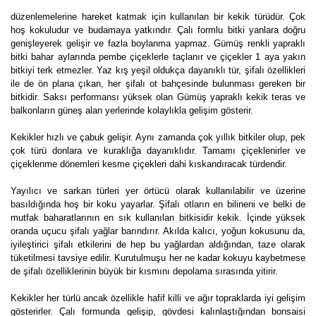
düzenlemelerine hareket katmak için kullanılan bir kekik türüdür. Çok
hoş kokuludur ve budamaya yatkındır. Çalı formlu bitki yanlara doğru
genişleyerek gelişir ve fazla boylanma yapmaz. Gümüş renkli yapraklı
bitki bahar aylarında pembe çiçeklerle taçlanır ve çiçekler 1 aya yakın
bitkiyi terk etmezler. Yaz kış yeşil oldukça dayanıklı tür, şifalı özellikleri
ile de ön plana çıkan, her şifalı ot bahçesinde bulunması gereken bir
bitkidir. Saksı performansı yüksek olan Gümüş yapraklı kekik teras ve
balkonların güneş alan yerlerinde kolaylıkla gelişim gösterir.
Kekikler hızlı ve çabuk gelişir. Aynı zamanda çok yıllık bitkiler olup, pek
çok türü donlara ve kuraklığa dayanıklıdır. Tamamı çiçeklenirler ve
çiçeklenme dönemleri kesme çiçekleri dahi kıskandıracak türdendir.
Yayılıcı ve sarkan türleri yer örtücü olarak kullanılabilir ve üzerine
basıldığında hoş bir koku yayarlar. Şifalı otların en bilineni ve belki de
mutfak baharatlarının en sık kullanılan bitkisidir kekik. İçinde yüksek
oranda uçucu şifalı yağlar barındırır. Akılda kalıcı, yoğun kokusunu da,
iyileştirici şifalı etkilerini de hep bu yağlardan aldığından, taze olarak
tüketilmesi tavsiye edilir. Kurutulmuşu her ne kadar kokuyu kaybetmese
de şifalı özelliklerinin büyük bir kısmını depolama sırasında yitirir.
Kekikler her türlü ancak özellikle hafif killi ve ağır topraklarda iyi gelişim
gösterirler. Çalı formunda gelişip, gövdesi kalınlaştığından bonsaisi