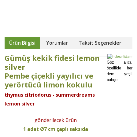
Ürün Bilgisi
Yorumlar
Taksit Seçenekleri
Gümüş kekik fidesi lemon
Göz alıcı,
silver
özellikle her
Pembe çiçekli yayılıcı ve
dem yeşil
bahçe
yerörtücü limon kokulu
thymus citriodorus - summerdreams
lemon silver
gönderilecek ürün
1 adet Ø7 cm çaplı saksıda