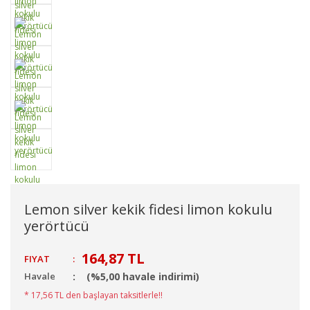
Lemon silver kekik fidesi limon kokulu
yerörtücü
164,87 TL
FIYAT
:
Havale
(%5,00 havale indirimi)
* 17,56 TL den başlayan taksitlerle!!