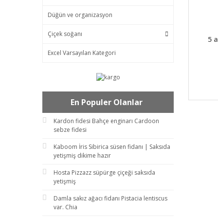
Düğün ve organizasyon
Çiçek soğanı
DET
5 
Excel Varsayılan Kategori
En Populer Olanlar
Kardon fidesi Bahçe enginarı Cardoon
sebze fidesi
Kaboom İris Sibirica süsen fidanı | Saksıda
yetişmiş dikime hazır
Hosta Pizzazz süpürge çiçeği saksıda
yetişmiş
Damla sakız ağacı fidanı Pistacia lentiscus
var. Chia