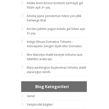
Antike krem kırmızı kontürlü sarmaşık gül
fidanı aşılı 3+ yaş
Amelia Jayne penstemon fidesi çok yıllık
hartwegii ithal
Kordes Jubilee yoğun kokulu gül fidanı aşılı
3+ yaş
İndigo Elması Domatesi Tohumu –
Antosiyanin Zengini Siyah-Mor Domates
Mor Manolya Atalık bezeyle tohumu taze
tüketilen araka tipi
Mary washington Kuşkonmaz tohumu atalık
asparagus seeds
Blog Kategorileri
Genel
Yetiştiricilik bilgileri