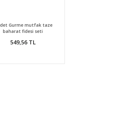
AYLAR
GELİNCE HABER VER
adet Gurme mutfak taze
baharat fidesi seti
549,56 TL