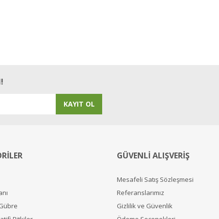
!
KAYIT OL
RİLER
GÜVENLİ ALIŞVERİŞ
Mesafeli Satış Sözleşmesi
anı
Referanslarımız
 Gübre
Gizlilik ve Güvenlik
tifi Bitkiler
Ödeme Seçenekleri