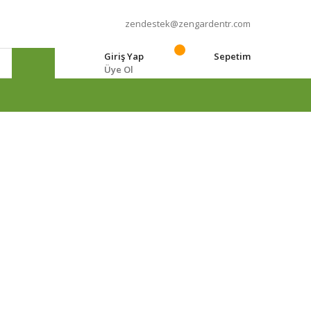
zendestek@zengardentr.com
Giriş Yap
Sepetim
Üye Ol
e