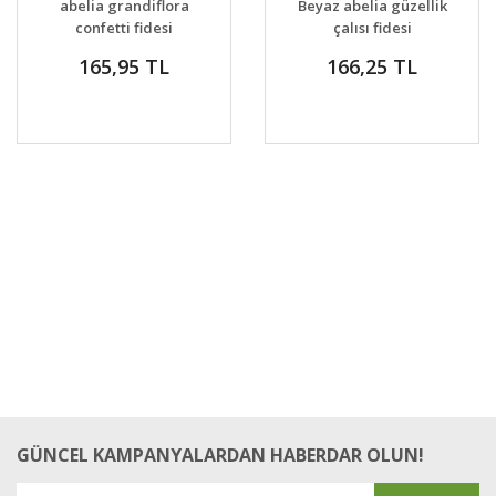
abelia grandiflora
Beyaz abelia güzellik
VER
VER
confetti fidesi
çalısı fidesi
165,95 TL
166,25 TL
GÜNCEL KAMPANYALARDAN HABERDAR OLUN!