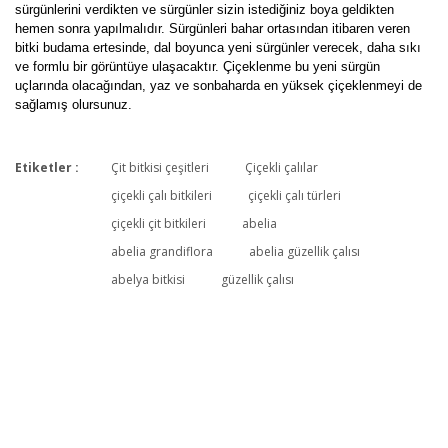
sürgünlerini verdikten ve sürgünler sizin istediğiniz boya geldikten
hemen sonra yapılmalıdır. Sürgünleri bahar ortasından itibaren veren
bitki budama ertesinde, dal boyunca yeni sürgünler verecek, daha sıkı
ve formlu bir görüntüye ulaşacaktır. Çiçeklenme bu yeni sürgün
uçlarında olacağından, yaz ve sonbaharda en yüksek çiçeklenmeyi de
sağlamış olursunuz.
Etiketler :
Çit bitkisi çeşitleri
Çiçekli çalılar
Bu ürüne ilk yorumu siz yapın!
çiçekli çalı bitkileri
çiçekli çalı türleri
çiçekli çit bitkileri
abelia
abelia grandiflora
abelia güzellik çalısı
Yorum Yaz
abelya bitkisi
güzellik çalısı