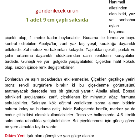
Hanımeli
ailesinden
gönderilecek ürün
olan bitki, yaz
1 adet 9 cm çaplı saksıda
ve sonbahar
ayları
boyunca
çiçekli olup, 1 metre kadar boylanabilir. Budama ile formu ve boyu
kontrol edilebilen Abelya'lar, zarif yaz kış yeşil, kuraklığa dayanıklı
bitkilerdir. Zahmetsiz ve bakımları kolaydır. Yaprakları şekilli, parlak ve
şehir ortamına dayanıklı olduklarından canlı renklerini koruyabilen
türdedir. Güneşli ve yarı gölgede yaşayabilirler. Çiçekleri hafif kokulu
olup, sezon içinde renk değiştirebilirler.
Donlardan ve aşırı sıcaklardan etkilenmezler. Çiçekleri geçtikçe yerini
bronz renkli sürgünlere bırakır ki bu çiçeklenme görüntüsünü
aratmayacak derecede hoş bir görüntü yaratır. Abelia ailesi, Bonsai
teknikleri uygulanarak zarif, çiçeklenen bir minyatür ağaç formuna
sokulabilirler. Saksıya kök eğitimi verildikten sonra alınan bitkinin
bakımı kolay ve budama gelişi iyidir. Bahçelerde bordür, merkez ya da
bodur çit bitkisi olarak kullanılabilirler. Teras ve balkonlarda, 4-6 litrelik
saksılarda rahatlıkla yetiştirilebilirler. Bol çiçeklenmesi için güneş gören
bir yere almakta fayda vardır.
:
Dikim Yeri
Işık alan güneşli ve yarı gölge alanlar