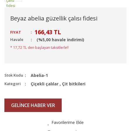
Beyaz abelia güzellik çalısı fidesi
166,43 TL
FIYAT
:
Havale
(%5,00 havale indirimi)
* 17,72 TL den başlayan taksitlerle!!
Stok Kodu
Abelia-1
Kategori
Çiçekli çalılar
,
Çit bitkileri
GELİNCE HABER VER
Favorilerime Ekle