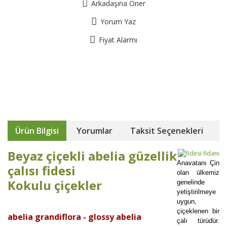
Arkadaşına Öner
Yorum Yaz
Fiyat Alarmı
Ürün Bilgisi
Yorumlar
Taksit Seçenekleri
Beyaz çiçekli abelia güzellik
Anavatanı Çin
çalısı fidesi
olan ülkemiz
Kokulu çiçekler
genelinde
yetiştirilmeye
uygun,
çiçeklenen bir
abelia grandiflora - glossy abelia
çalı türüdür.