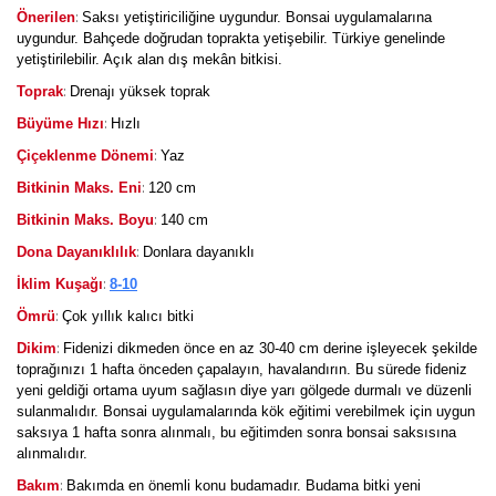
:
Önerilen
Saksı yetiştiriciliğine uygundur. Bonsai uygulamalarına
uygundur. Bahçede doğrudan toprakta yetişebilir. Türkiye genelinde
yetiştirilebilir. Açık alan dış mekân bitkisi.
:
Toprak
Drenajı yüksek toprak
:
Büyüme Hızı
Hızlı
:
Çiçeklenme Dönemi
Yaz
:
Bitkinin Maks. Eni
120 cm
:
Bitkinin Maks. Boyu
140 cm
:
Dona Dayanıklılık
Donlara dayanıklı
:
İklim Kuşağı
8-10
:
Ömrü
Çok yıllık kalıcı bitki
:
Dikim
Fidenizi dikmeden önce en az 30-40 cm derine işleyecek şekilde
toprağınızı 1 hafta önceden çapalayın, havalandırın. Bu sürede fideniz
yeni geldiği ortama uyum sağlasın diye yarı gölgede durmalı ve düzenli
sulanmalıdır. Bonsai uygulamalarında kök eğitimi verebilmek için uygun
saksıya 1 hafta sonra alınmalı, bu eğitimden sonra bonsai saksısına
alınmalıdır.
:
Bakım
Bakımda en önemli konu budamadır. Budama bitki yeni