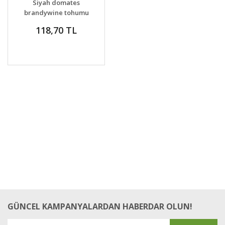
Siyah domates
brandywine tohumu
geleneksel heirloom
118,70 TL
brandywine black
tomato seeds
GÜNCEL KAMPANYALARDAN HABERDAR OLUN!