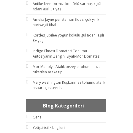
Antike krem kırmızı kontürlü sarmaşık gül
fidanı aşılı 3+ yaş
Amelia Jayne penstemon fidesi çok yıllık
hartwegii ithal
Kordes Jubilee yoğun kokulu gül fidanı aşılı
3+ yaş
İndigo Elması Domatesi Tohumu –
Antosiyanin Zengini Siyah-Mor Domates
Mor Manolya Atalık bezeyle tohumu taze
tüketilen araka tipi
Mary washington Kuşkonmaz tohumu atalık
asparagus seeds
Blog Kategorileri
Genel
Yetiştiricilik bilgileri