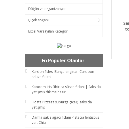
Düğün ve organizasyon
Çiçek soğanı
DET
Sa
t
Excel Varsayılan Kategori
En Populer Olanlar
Kardon fidesi Bahçe enginarı Cardoon
sebze fidesi
Kaboom İris Sibirica süsen fidanı | Saksıda
yetişmiş dikime hazır
Hosta Pizzazz süpürge çiçeği saksıda
yetişmiş
Damla sakız ağacı fidanı Pistacia lentiscus
var. Chia