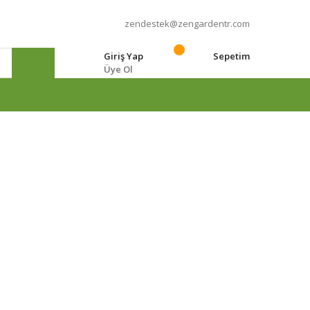
zendestek@zengardentr.com
Giriş Yap
Sepetim
Üye Ol
e