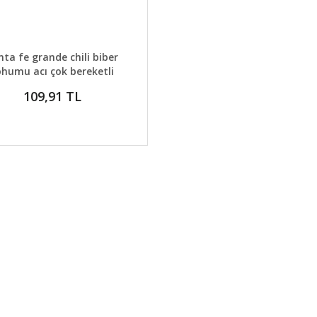
AYLAR
SEPETE EKLE
nta fe grande chili biber
ohumu acı çok bereketli
109,91 TL