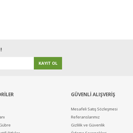
!
KAYIT OL
RİLER
GÜVENLİ ALIŞVERİŞ
Mesafeli Satış Sözleşmesi
anı
Referanslarımız
 Gübre
Gizlilik ve Güvenlik
tifi Bitkiler
Ödeme Seçenekleri