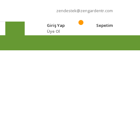
zendestek@zengardentr.com
Giriş Yap
Sepetim
Üye Ol
e