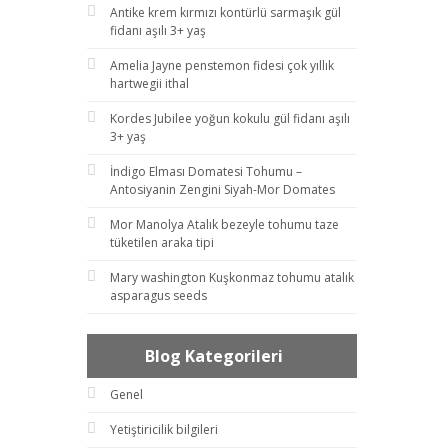
Antike krem kırmızı kontürlü sarmaşık gül
fidanı aşılı 3+ yaş
Amelia Jayne penstemon fidesi çok yıllık
hartwegii ithal
Kordes Jubilee yoğun kokulu gül fidanı aşılı
3+ yaş
İndigo Elması Domatesi Tohumu –
Antosiyanin Zengini Siyah-Mor Domates
Mor Manolya Atalık bezeyle tohumu taze
tüketilen araka tipi
Mary washington Kuşkonmaz tohumu atalık
asparagus seeds
Blog Kategorileri
Genel
Yetiştiricilik bilgileri