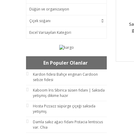
Düğün ve organizasyon
Çiçek soğanı
DET
Sa
g
Excel Varsayılan Kategori
En Populer Olanlar
Kardon fidesi Bahçe enginarı Cardoon
sebze fidesi
Kaboom İris Sibirica süsen fidanı | Saksıda
yetişmiş dikime hazır
Hosta Pizzazz süpürge çiçeği saksıda
yetişmiş
Damla sakız ağacı fidanı Pistacia lentiscus
var. Chia