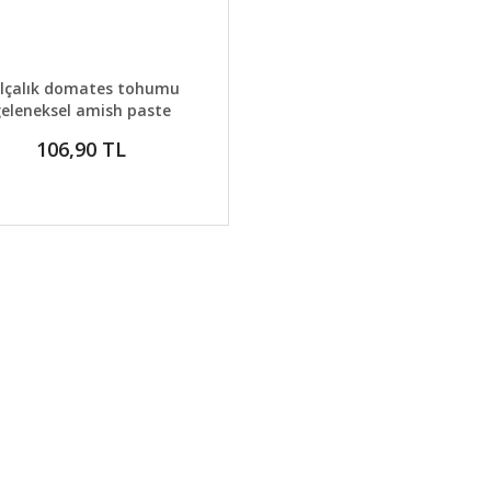
AYLAR
GELİNCE HABER VER
lçalık domates tohumu
eleneksel amish paste
tomato
106,90 TL