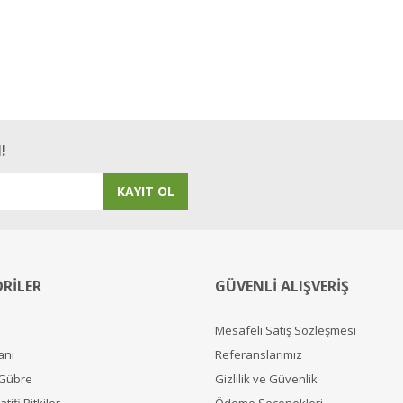
!
KAYIT OL
RİLER
GÜVENLİ ALIŞVERİŞ
Mesafeli Satış Sözleşmesi
anı
Referanslarımız
 Gübre
Gizlilik ve Güvenlik
tifi Bitkiler
Ödeme Seçenekleri