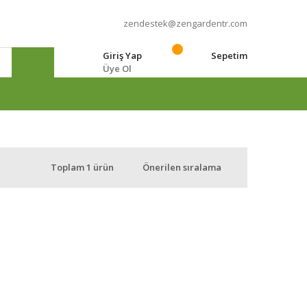
zendestek@zengardentr.com
Giriş Yap
Sepetim
Üye Ol
e
Toplam 1 ürün