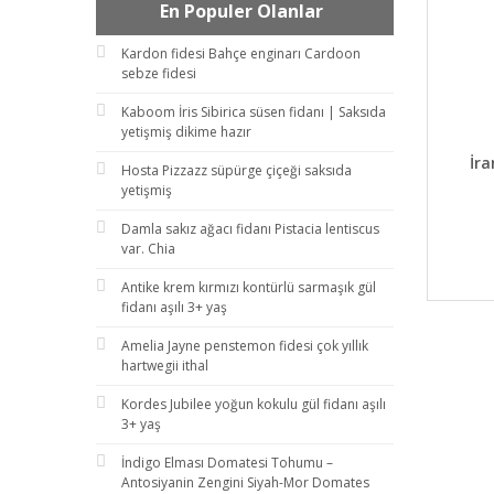
En Populer Olanlar
Kardon fidesi Bahçe enginarı Cardoon
sebze fidesi
Kaboom İris Sibirica süsen fidanı | Saksıda
yetişmiş dikime hazır
DET
İra
Hosta Pizzazz süpürge çiçeği saksıda
yetişmiş
Damla sakız ağacı fidanı Pistacia lentiscus
var. Chia
Antike krem kırmızı kontürlü sarmaşık gül
fidanı aşılı 3+ yaş
Amelia Jayne penstemon fidesi çok yıllık
hartwegii ithal
Kordes Jubilee yoğun kokulu gül fidanı aşılı
3+ yaş
İndigo Elması Domatesi Tohumu –
Antosiyanin Zengini Siyah-Mor Domates