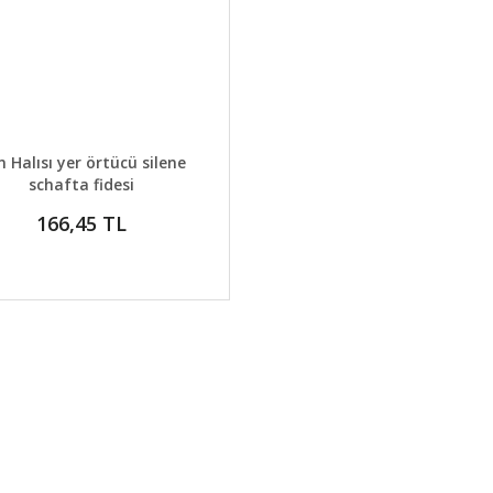
AYLAR
GELİNCE HABER VER
n Halısı yer örtücü silene
schafta fidesi
166,45 TL