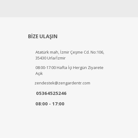
BİZE ULAŞIN
Atatürk mah, İzmir Çeşme Cd. No:106,
35430 Urla/İzmir
08:00-17:00 Hafta İçi Hergün Ziyarete
Açık
zendestek@zengardentr.com
05364525246
08:00 - 17:00