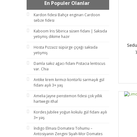
En Populer Olanlar
Kardon fidesi Bahçe enginarı Cardoon
sebze fidesi
Kaboom İris Sibirica süsen fidanı | Saksıda
yetişmiş dikime hazır
DET
Sedu
Hosta Pizzazz süpürge çiçeği saksıda
yetişmiş
Damla sakız ağacı fidanı Pistacia lentiscus
var. Chia
Antike krem kırmızı kontürlü sarmaşık gül
fidanı aşılı 3+ yaş
Amelia Jayne penstemon fidesi çok yıllık
hartwegii ithal
Kordes Jubilee yoğun kokulu gül fidanı aşılı
3+ yaş
İndigo Elması Domatesi Tohumu –
Antosiyanin Zengini Siyah-Mor Domates