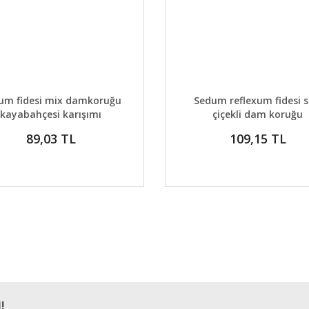
AYLAR
DETAYLAR
GELİNCE HABER VER
GELİNCE H
um fidesi mix damkoruğu
Sedum reflexum fidesi s
kayabahçesi karışımı
çiçekli dam koruğu
89,03 TL
109,15 TL
!