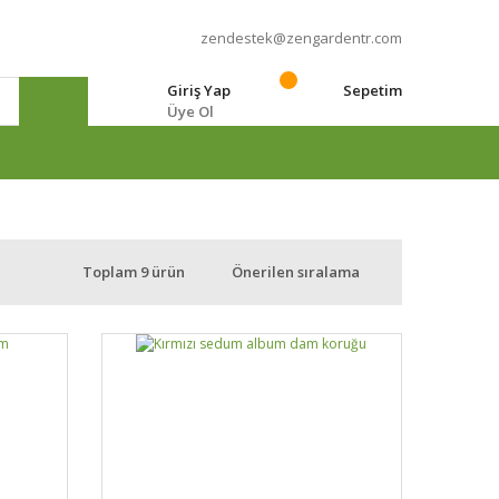
zendestek@zengardentr.com
Giriş Yap
Sepetim
Üye Ol
e
Toplam 9 ürün