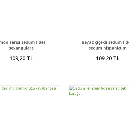
AYLAR
DETAYLAR
GELİNCE HABER VER
GELİNCE H
imon sarısı sedum fidesi
Beyaz çiçekli sedum fid
sexangulare
sedum hispanicum
109,20 TL
109,20 TL