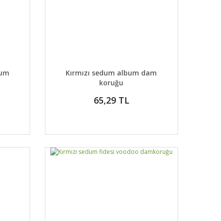
DETAYLAR
ABER VER
GELİNCE HABER VER
tum
Kırmızı sedum album dam
koruğu
65,29 TL