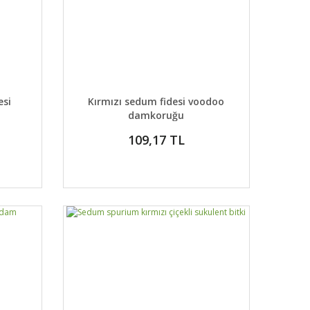
DETAYLAR
ABER VER
GELİNCE HABER VER
esi
Kırmızı sedum fidesi voodoo
damkoruğu
109,17 TL