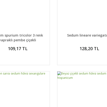
AYLAR
DETAYLAR
GELİNCE HABER VER
GELİNCE H
m spurium tricolor 3 renk
Sedum lineare variega
yapraklı pembe çiçekli
109,17 TL
128,20 TL