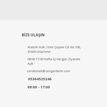
BİZE ULAŞIN
Atatürk mah, İzmir Çeşme Cd. No:106,
35430 Urla/İzmir
08:00-17:00 Hafta İçi Hergün Ziyarete
Açık
zendestek@zengardentr.com
05364525246
08:00 - 17:00