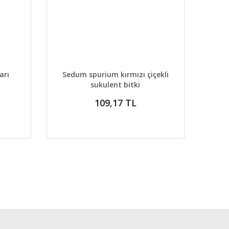
DETAYLAR
ABER VER
GELİNCE HABER VER
arı
Sedum spurium kırmızı çiçekli
sukulent bitki
109,17 TL