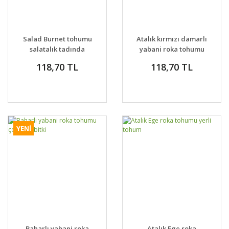
Salad Burnet tohumu
Atalık kırmızı damarlı
salatalık tadında
yabani roka tohumu
yeşillik sanguisorba
118,70 TL
118,70 TL
minor
YENİ
Baharlı yabani roka
Atalık Ege roka