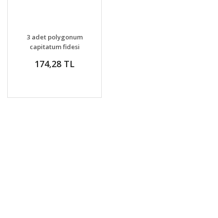
3 adet polygonum
capitatum fidesi
caramel candy
174,28 TL