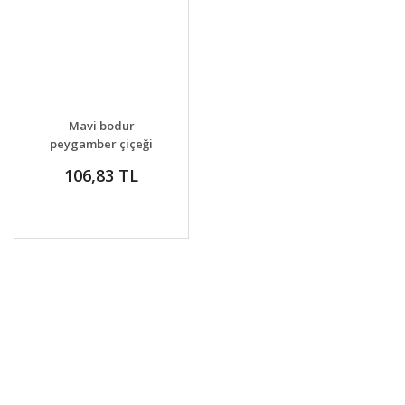
Mavi bodur
peygamber çiçeği
tohumu centaurea
106,83 TL
cyanus cornflower