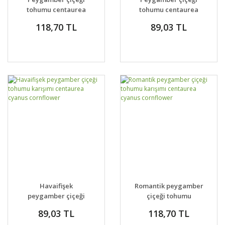
tohumu centaurea
tohumu centaurea
cyanus cornflower
pudra şekeri karışımı
118,70 TL
89,03 TL
Havaifişek
Romantik peygamber
peygamber çiçeği
çiçeği tohumu
tohumu karışımı
karışımı centaurea
89,03 TL
118,70 TL
centaurea cyanus
cyanus cornflower