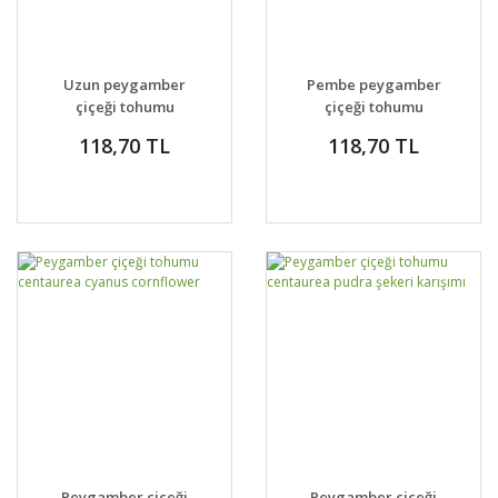
Uzun peygamber
Pembe peygamber
çiçeği tohumu
çiçeği tohumu
karışımı centaurea
centaurea cyanus
118,70 TL
118,70 TL
cyanus cornflower
cornflower
Peygamber çiçeği
Peygamber çiçeği