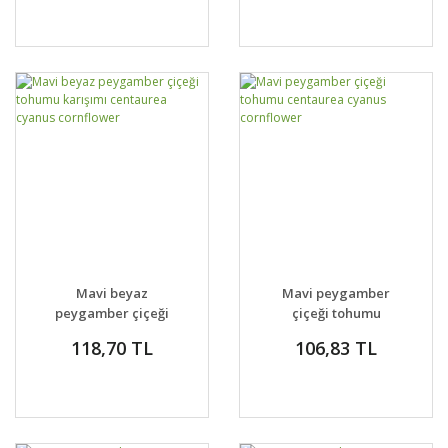
cornflower
Mavi beyaz
Mavi peygamber
peygamber çiçeği
çiçeği tohumu
tohumu karışımı
centaurea cyanus
118,70 TL
106,83 TL
centaurea cyanus
cornflower
cornflower