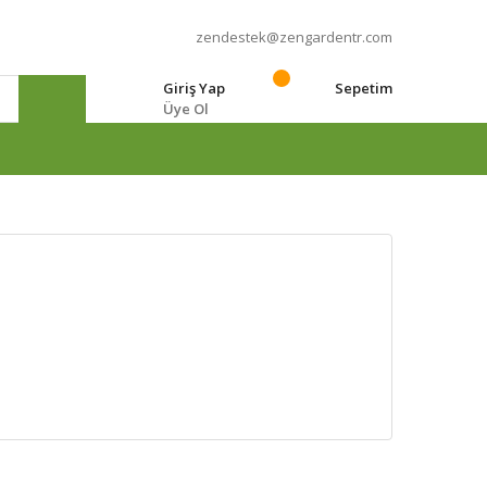
zendestek@zengardentr.com
Giriş Yap
Sepetim
Üye Ol
e