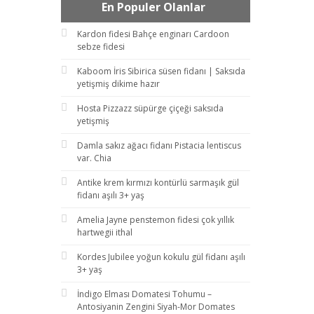
En Populer Olanlar
Kardon fidesi Bahçe enginarı Cardoon
sebze fidesi
Kaboom İris Sibirica süsen fidanı | Saksıda
yetişmiş dikime hazır
Hosta Pizzazz süpürge çiçeği saksıda
yetişmiş
Damla sakız ağacı fidanı Pistacia lentiscus
var. Chia
Antike krem kırmızı kontürlü sarmaşık gül
fidanı aşılı 3+ yaş
Amelia Jayne penstemon fidesi çok yıllık
hartwegii ithal
Kordes Jubilee yoğun kokulu gül fidanı aşılı
3+ yaş
İndigo Elması Domatesi Tohumu –
Antosiyanin Zengini Siyah-Mor Domates