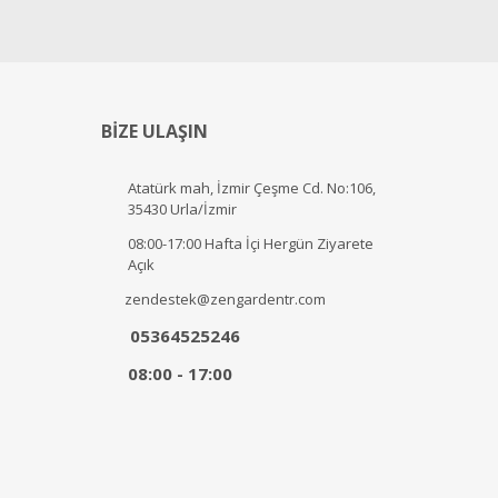
BİZE ULAŞIN
Atatürk mah, İzmir Çeşme Cd. No:106,
35430 Urla/İzmir
08:00-17:00 Hafta İçi Hergün Ziyarete
Açık
zendestek@zengardentr.com
05364525246
08:00 - 17:00