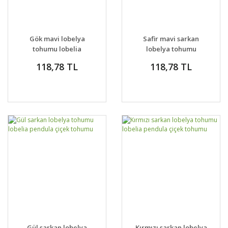
Gök mavi lobelya
Safir mavi sarkan
tohumu lobelia
lobelya tohumu
cambridge
lobelia pendula çiçek
118,78 TL
118,78 TL
tohumu
Gül sarkan lobelya
Kırmızı sarkan lobelya