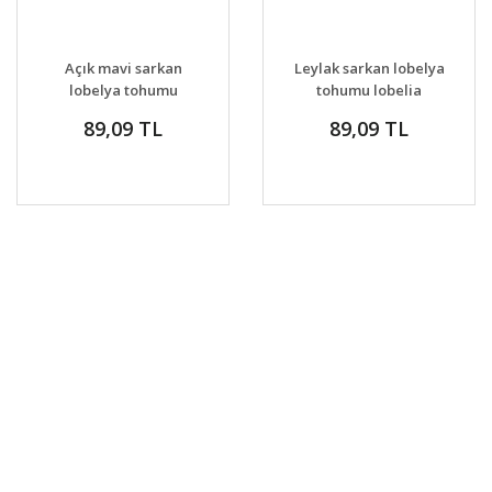
Açık mavi sarkan
Leylak sarkan lobelya
lobelya tohumu
tohumu lobelia
lobelia pendula çiçek
pendula çiçek tohumu
89,09 TL
89,09 TL
tohumu