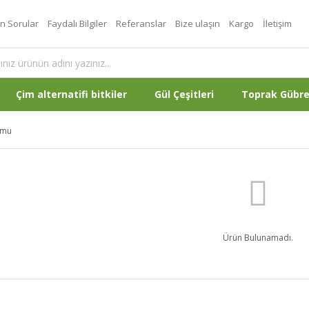
an Sorular
Faydalı Bilgiler
Referanslar
Bize ulaşın
Kargo
İletişim
Çim alternatifi bitkiler
Gül Çeşitleri
Toprak Gübr
umu
Ürün Bulunamadı.