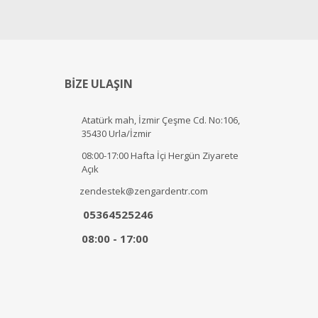
BİZE ULAŞIN
Atatürk mah, İzmir Çeşme Cd. No:106,
35430 Urla/İzmir
08:00-17:00 Hafta İçi Hergün Ziyarete
Açık
zendestek@zengardentr.com
05364525246
08:00 - 17:00