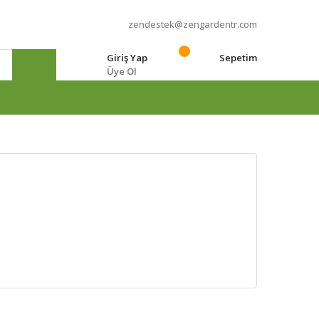
zendestek@zengardentr.com
Giriş Yap
Sepetim
Üye Ol
e