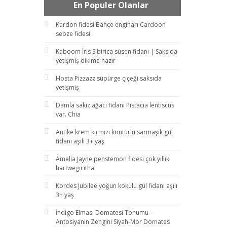
En Populer Olanlar
Kardon fidesi Bahçe enginarı Cardoon
sebze fidesi
Kaboom İris Sibirica süsen fidanı | Saksıda
yetişmiş dikime hazır
Hosta Pizzazz süpürge çiçeği saksıda
yetişmiş
Damla sakız ağacı fidanı Pistacia lentiscus
var. Chia
Antike krem kırmızı kontürlü sarmaşık gül
fidanı aşılı 3+ yaş
Amelia Jayne penstemon fidesi çok yıllık
hartwegii ithal
Kordes Jubilee yoğun kokulu gül fidanı aşılı
3+ yaş
İndigo Elması Domatesi Tohumu –
Antosiyanin Zengini Siyah-Mor Domates