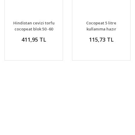
Hindistan cevizi torfu
Cocopeat 5 litre
cocopeat blok 50 -60
kullanıma hazır
LİTRE
hindistan cevizi torfu
411,95 TL
115,73 TL