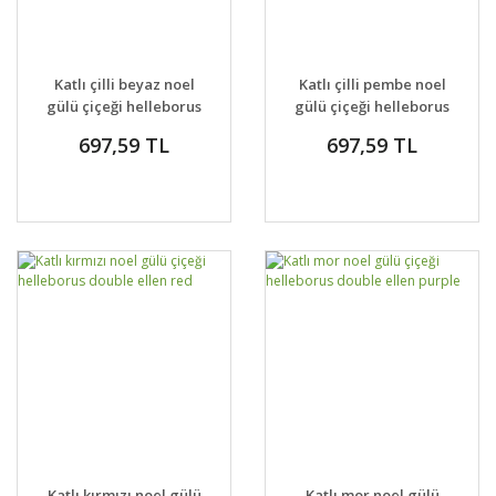
Katlı çilli beyaz noel
Katlı çilli pembe noel
gülü çiçeği helleborus
gülü çiçeği helleborus
double ellen spotted
double ellen spotted
697,59 TL
697,59 TL
white
pink
Katlı kırmızı noel gülü
Katlı mor noel gülü