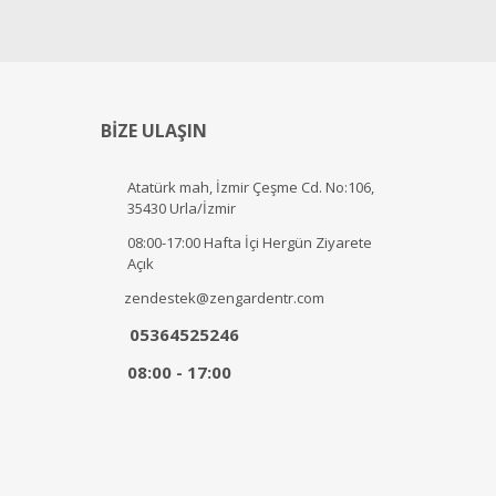
BİZE ULAŞIN
Atatürk mah, İzmir Çeşme Cd. No:106,
35430 Urla/İzmir
08:00-17:00 Hafta İçi Hergün Ziyarete
Açık
zendestek@zengardentr.com
05364525246
08:00 - 17:00