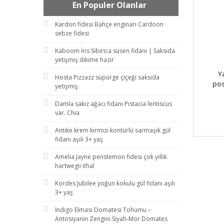
En Populer Olanlar
Kardon fidesi Bahçe enginarı Cardoon
sebze fidesi
Kaboom İris Sibirica süsen fidanı | Saksıda
yetişmiş dikime hazır
DET
Y
Hosta Pizzazz süpürge çiçeği saksıda
pos
yetişmiş
Damla sakız ağacı fidanı Pistacia lentiscus
var. Chia
Antike krem kırmızı kontürlü sarmaşık gül
fidanı aşılı 3+ yaş
Amelia Jayne penstemon fidesi çok yıllık
hartwegii ithal
Kordes Jubilee yoğun kokulu gül fidanı aşılı
3+ yaş
İndigo Elması Domatesi Tohumu –
Antosiyanin Zengini Siyah-Mor Domates