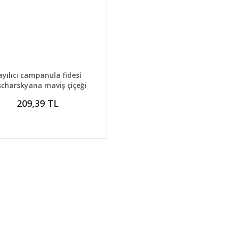
AYLAR
GELİNCE HABER VER
ayılıcı campanula fidesi
charskyana maviş çiçeği
209,39 TL