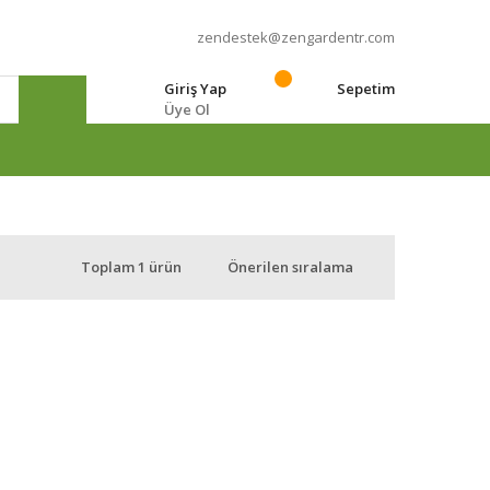
zendestek@zengardentr.com
Giriş Yap
Sepetim
Üye Ol
e
Toplam 1 ürün