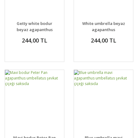
Getty white bodur
White umbrella beyaz
beyaz agapanthus
agapanthus
şevkat çiçeği saksıda
umbellatus şevkat
244,00 TL
244,00 TL
çiçeği saksıda
Mavi bodur Peter Pan
Blue umbrella mavi