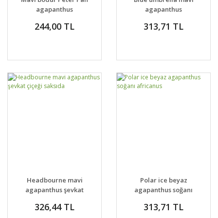
agapanthus
agapanthus
umbellatus şevkat
umbellatus şevkat
244,00 TL
313,71 TL
çiçeği saksıda
çiçeği saksıda
Headbourne mavi
Polar ice beyaz
agapanthus şevkat
agapanthus soğanı
çiçeği saksıda
africanus
326,44 TL
313,71 TL