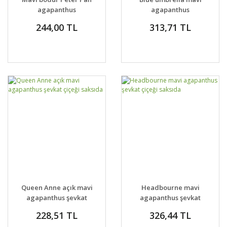
agapanthus
agapanthus
umbellatus şevkat
umbellatus şevkat
244,00 TL
313,71 TL
çiçeği saksıda
çiçeği saksıda
Queen Anne açık mavi
Headbourne mavi
agapanthus şevkat
agapanthus şevkat
çiçeği saksıda
çiçeği saksıda
228,51 TL
326,44 TL