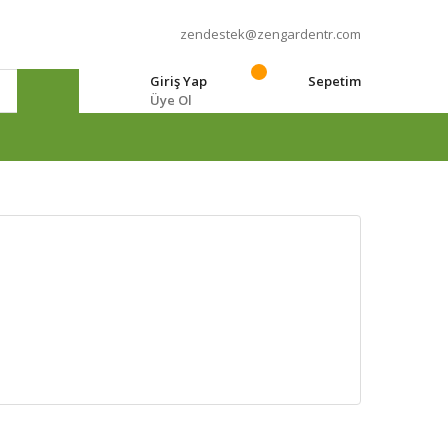
zendestek@zengardentr.com
Giriş Yap
Sepetim
Üye Ol
e