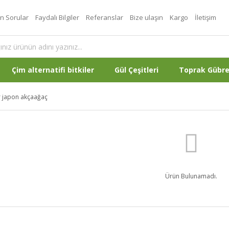
an Sorular
Faydalı Bilgiler
Referanslar
Bize ulaşın
Kargo
İletişim
Çim alternatifi bitkiler
Gül Çeşitleri
Toprak Gübr
 japon akçaağaç
Ürün Bulunamadı.