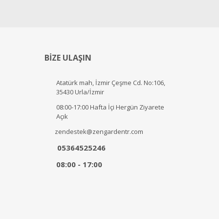
BİZE ULAŞIN
Atatürk mah, İzmir Çeşme Cd. No:106,
35430 Urla/İzmir
08:00-17:00 Hafta İçi Hergün Ziyarete
Açık
zendestek@zengardentr.com
05364525246
08:00 - 17:00