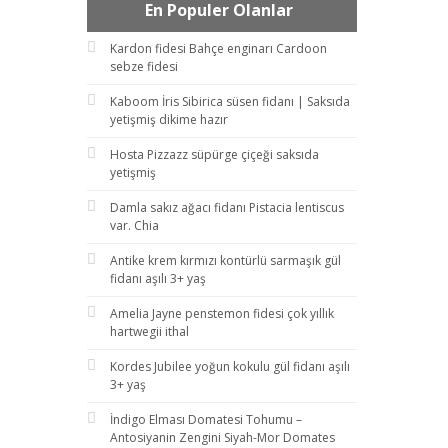
En Populer Olanlar
Kardon fidesi Bahçe enginarı Cardoon
sebze fidesi
Kaboom İris Sibirica süsen fidanı | Saksıda
yetişmiş dikime hazır
Hosta Pizzazz süpürge çiçeği saksıda
yetişmiş
Damla sakız ağacı fidanı Pistacia lentiscus
var. Chia
Antike krem kırmızı kontürlü sarmaşık gül
fidanı aşılı 3+ yaş
Amelia Jayne penstemon fidesi çok yıllık
hartwegii ithal
Kordes Jubilee yoğun kokulu gül fidanı aşılı
3+ yaş
İndigo Elması Domatesi Tohumu –
Antosiyanin Zengini Siyah-Mor Domates