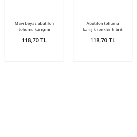
Mavi beyaz abutilon
Abutilon tohumu
tohumu karışımı
karışık renkler hibrit
abutilon x hybridum
118,70 TL
118,70 TL