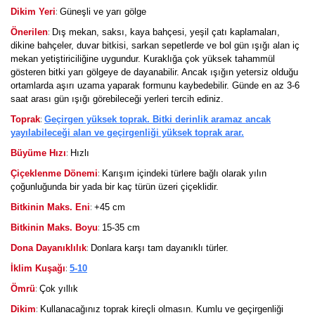
:
Dikim Yeri
Güneşli ve yarı gölge
:
Önerilen
Dış mekan, saksı, kaya bahçesi, yeşil çatı kaplamaları,
dikine bahçeler, duvar bitkisi, sarkan sepetlerde ve bol gün ışığı alan iç
mekan yetiştiriciliğine uygundur. Kuraklığa çok yüksek tahammül
gösteren bitki yarı gölgeye de dayanabilir. Ancak ışığın yetersiz olduğu
ortamlarda aşırı uzama yaparak formunu kaybedebilir. Günde en az 3-6
saat arası gün ışığı görebileceği yerleri tercih ediniz.
:
Toprak
Geçirgen yüksek toprak. Bitki derinlik aramaz ancak
yayılabileceği alan ve geçirgenliği yüksek toprak arar.
:
Büyüme Hızı
Hızlı
:
Çiçeklenme Dönemi
Karışım içindeki türlere bağlı olarak yılın
çoğunluğunda bir yada bir kaç türün üzeri çiçeklidir.
:
Bitkinin Maks. Eni
+45 cm
:
Bitkinin Maks. Boyu
15-35 cm
:
Dona Dayanıklılık
Donlara karşı tam dayanıklı türler.
:
İklim Kuşağı
5-10
:
Ömrü
Çok yıllık
:
Dikim
Kullanacağınız toprak kireçli olmasın. Kumlu ve geçirgenliği