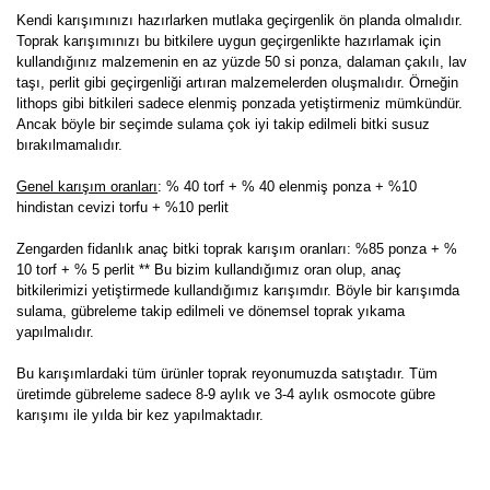
Kendi karışımınızı hazırlarken mutlaka geçirgenlik ön planda olmalıdır.
Toprak karışımınızı bu bitkilere uygun geçirgenlikte hazırlamak için
kullandığınız malzemenin en az yüzde 50 si ponza, dalaman çakılı, lav
taşı, perlit gibi geçirgenliği artıran malzemelerden oluşmalıdır. Örneğin
lithops gibi bitkileri sadece elenmiş ponzada yetiştirmeniz mümkündür.
Ancak böyle bir seçimde sulama çok iyi takip edilmeli bitki susuz
bırakılmamalıdır.
Genel karışım oranları
: % 40 torf + % 40 elenmiş ponza + %10
hindistan cevizi torfu + %10 perlit
Zengarden fidanlık anaç bitki toprak karışım oranları: %85 ponza + %
10 torf + % 5 perlit ** Bu bizim kullandığımız oran olup, anaç
bitkilerimizi yetiştirmede kullandığımız karışımdır. Böyle bir karışımda
sulama, gübreleme takip edilmeli ve dönemsel toprak yıkama
yapılmalıdır.
Bu karışımlardaki tüm ürünler toprak reyonumuzda satıştadır. Tüm
üretimde gübreleme sadece 8-9 aylık ve 3-4 aylık osmocote gübre
karışımı ile yılda bir kez yapılmaktadır.