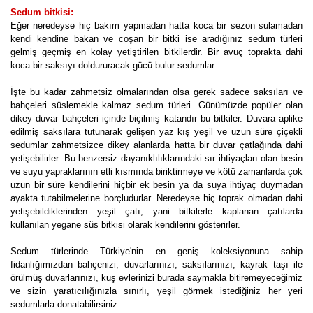
Sedum bitkisi:
Eğer neredeyse hiç bakım yapmadan hatta koca bir sezon sulamadan
kendi kendine bakan ve coşan bir bitki ise aradığınız sedum türleri
gelmiş geçmiş en kolay yetiştirilen bitkilerdir. Bir avuç toprakta dahi
koca bir saksıyı doldururacak gücü bulur sedumlar.
İşte bu kadar zahmetsiz olmalarından olsa gerek sadece saksıları ve
bahçeleri süslemekle kalmaz sedum türleri. Günümüzde popüler olan
dikey duvar bahçeleri içinde biçilmiş katandır bu bitkiler. Duvara aplike
edilmiş saksılara tutunarak gelişen yaz kış yeşil ve uzun süre çiçekli
sedumlar zahmetsizce dikey alanlarda hatta bir duvar çatlağında dahi
yetişebilirler. Bu benzersiz dayanıklılıklarındaki sır ihtiyaçları olan besin
ve suyu yapraklarının etli kısmında biriktirmeye ve kötü zamanlarda çok
uzun bir süre kendilerini hiçbir ek besin ya da suya ihtiyaç duymadan
ayakta tutabilmelerine borçludurlar. Neredeyse hiç toprak olmadan dahi
yetişebildiklerinden yeşil çatı, yani bitkilerle kaplanan çatılarda
kullanılan yegane süs bitkisi olarak kendilerini gösterirler.
Sedum türlerinde Türkiye'nin en geniş koleksiyonuna sahip
fidanlığımızdan bahçenizi, duvarlarınızı, saksılarınızı, kayrak taşı ile
örülmüş duvarlarınızı, kuş evlerinizi burada saymakla bitiremeyeceğimiz
ve sizin yaratıcılığınızla sınırlı, yeşil görmek istediğiniz her yeri
sedumlarla donatabilirsiniz.