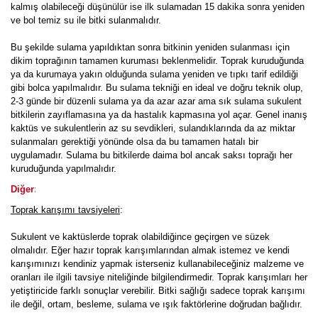
kalmış olabileceği düşünülür ise ilk sulamadan 15 dakika sonra yeniden
ve bol temiz su ile bitki sulanmalıdır.
Bu şekilde sulama yapıldıktan sonra bitkinin yeniden sulanması için
dikim toprağının tamamen kuruması beklenmelidir. Toprak kuruduğunda
ya da kurumaya yakın olduğunda sulama yeniden ve tıpkı tarif edildiği
gibi bolca yapılmalıdır. Bu sulama tekniği en ideal ve doğru teknik olup,
2-3 günde bir düzenli sulama ya da azar azar ama sık sulama sukulent
bitkilerin zayıflamasına ya da hastalık kapmasına yol açar. Genel inanış
kaktüs ve sukulentlerin az su sevdikleri, sulandıklarında da az miktar
sulanmaları gerektiği yönünde olsa da bu tamamen hatalı bir
uygulamadır. Sulama bu bitkilerde daima bol ancak saksı toprağı her
kuruduğunda yapılmalıdır.
:
Diğer
Toprak karışımı tavsiyeleri
:
Sukulent ve kaktüslerde toprak olabildiğince geçirgen ve süzek
olmalıdır. Eğer hazır toprak karışımlarından almak istemez ve kendi
karışımınızı kendiniz yapmak isterseniz kullanabileceğiniz malzeme ve
oranları ile ilgili tavsiye niteliğinde bilgilendirmedir. Toprak karışımları her
yetiştiricide farklı sonuçlar verebilir. Bitki sağlığı sadece toprak karışımı
ile değil, ortam, besleme, sulama ve ışık faktörlerine doğrudan bağlıdır.