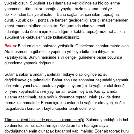
yüksek olsun. Sukulent saksılarına su verildiğinde su hiç göllenme
yapmadan, tüm saksı toprağına yayılıp, hızla saksının tahliye
deliklerinden tahliye olmalıdır. Bunu sağlamak için dikim toprağına;
cüruf, küçük çakıl, ponza ve benzeri geçirgenliği artırıcı malzemelerden
karıştırmanız akıllıca olacaktır. Satışımızda olan ve kendi
fidanlığımızda üretim için kullandığımız kaktüs toprağımızı, rahatlıkla
sukulent ve kaktüslerinizde kullanabilirsiniz.
:
Bakım
Bitki en güzel saksıda yetiştirilir. Gübreleme satışlarımızda olan
Akıllı osmocote gübrelerle yapılırsa yıl boyu bitki tüm ihtiyacını
karşılayabilir. Bunun haricinde sıvı dengeli gübrelerle bahar boyunca
gübreleme yapmak doğrudur.
Sulama saksı altından yapılmalı, bitkiye olabildiğince az su
değdirilmeye çalışılmalıdır. Bahar sonu ve sonbahar başındaki yağmurlu
günlerde ( yani hava sıcak ve yağmurluyken ) bitki yağmur alabileceği
bir yere koyulmaktan ve yağmur almaktan hoşlanır. Kış aylarında
sulama azaltılmalı, asla soğuk dönemde toprağı ıslak şekilde dona
maruz kalmamalıdır. Bunun için kış aylarında yağmur almayan, soğuk
rüzgarlardan korunaklı kuytu köşeler tercih edilmelidir.
Tüm sukulent bitkilerde geçerli sulama tekniği
: Sulama yapıldığında bol
ve derinlemesine, saksının içini dolduran tüm toprağın suya
doyduğundan emin olunacak kadar bol yapılmalıdır. Eğer alt toprak kuru