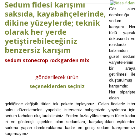
Sedum fidesi karışımı
Göz alıcı
saksıda, kayabahçelerinde,
damkoruğu
dikine yüzeylerde; teknik
sedum
karışımı. Her
olarak her yerde
türlü yaprak
yetiştirebileceğiniz
dokusunda ve
renklerde
benzersiz karışım
birbirinden
güzel sedum
sedum stonecrop rockgarden mix
varyetelerinin
bir araya
getirilmesi ile
gönderilecek ürün
oluşturulmuş
seçeneklerden seçiniz
karışımdır.
Her siparişte
elden
geldiğince değişik türleri tek pakete toplayoruz. Gelen fidelerle ister
saksı düzenlemeleri yapabilir, isterseniz bahçenizde yayılması için
sedum tarhaları oluşturabilirsiniz. Yerden fazla yükselmeyen türler kadar
iri ve gösterişli çiçekleri olan sedumlara, karşılaştıkları eşiklerden
sarkma yapan damkoruklarına kadar en geniş sedum karışımımızı
kaçırmayınız.