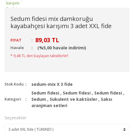
Sedum fidesi mix damkoruğu
kayabahçesi karışımı 3 adet XXL fide
89,03 TL
FIYAT
:
Havale
(%5,00 havale indirimi)
* 9,48 TL den başlayan taksitlerle!!
Stok Kodu
sedum-mix X 3 fide
Sedum fidesi
,
Sedum fidesi
,
Sedum fidesi
,
Kategori
Sedum
,
Sukulent ve kaktüsler
,
Saksı
aranjman setleri
Seçenekler