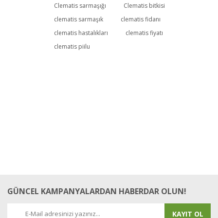
Bu ürüne ilk yorumu siz yapın!
Clematis sarmaşığı
Clematis bitkisi
clematis sarmaşık
clematis fidanı
clematis hastalıkları
clematis fiyatı
Yorum Yaz
clematis piilu
GÜNCEL KAMPANYALARDAN HABERDAR OLUN!
KAYIT OL