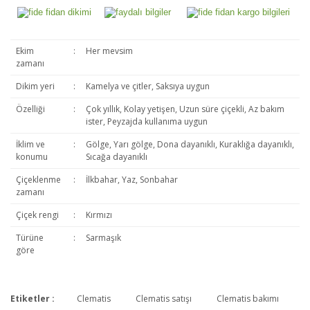
Ekim
:
Her mevsim
zamanı
Dikim yeri
:
Kamelya ve çitler, Saksıya uygun
Özelliği
:
Çok yıllık, Kolay yetişen, Uzun süre çiçekli, Az bakım
ister, Peyzajda kullanıma uygun
İklim ve
:
Gölge, Yarı gölge, Dona dayanıklı, Kuraklığa dayanıklı,
konumu
Sıcağa dayanıklı
Çiçeklenme
:
İlkbahar, Yaz, Sonbahar
zamanı
Çiçek rengi
:
Kırmızı
Türüne
:
Sarmaşık
göre
Etiketler :
Clematis
Clematis satışı
Clematis bakımı