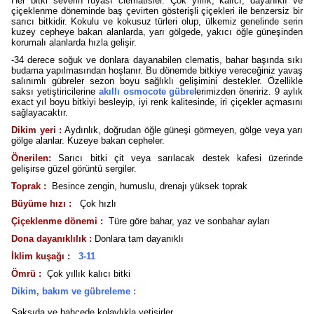
Her bitki severin rüyası clematisler. Çok yıllık, kalıcı, dayanıklı ve
çiçeklenme döneminde baş çevirten gösterişli çiçekleri ile benzersiz bir
sarıcı bitkidir. Kokulu ve kokusuz türleri olup, ülkemiz genelinde serin
kuzey cepheye bakan alanlarda, yarı gölgede, yakıcı öğle güneşinden
korumalı alanlarda hızla gelişir.
-34 derece soğuk ve donlara dayanabilen clematis, bahar başında sıkı
budama yapılmasından hoşlanır. Bu dönemde bitkiye vereceğiniz yavaş
salınımlı gübreler sezon boyu sağlıklı gelişimini destekler. Özellikle
saksı yetiştiricilerine
akıllı osmocote gübre
lerimizden öneririz. 9 aylık
exact yıl boyu bitkiyi besleyip, iyi renk kalitesinde, iri çiçekler açmasını
sağlayacaktır.
Dikim yeri :
Aydınlık, doğrudan öğle güneşi görmeyen, gölge veya yarı
gölge alanlar. Kuzeye bakan cepheler.
Önerilen:
Sarıcı bitki çit veya sarılacak destek kafesi üzerinde
gelişirse güzel görüntü sergiler.
Toprak :
Besince zengin, humuslu, drenajı yüksek toprak
Büyüme hızı :
Çok hızlı
Çiçeklenme dönemi :
Türe göre bahar, yaz ve sonbahar ayları
Dona dayanıklılık :
Donlara tam dayanıklı
İklim kuşağı :
3-11
Ömrü :
Çok yıllık kalıcı bitki
Dikim, bakım ve gübreleme :
Saksıda ve bahçede kolaylıkla yetişirler.