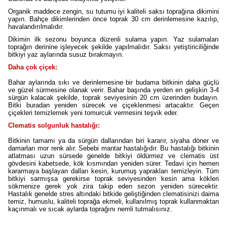
Organik maddece zengin, su tutumu iyi kaliteli saksı toprağına dikimini
yapın. Bahçe dikimlerinden önce toprak 30 cm derinlemesine kazılıp,
havalandırılmalıdır.
Dikimin ilk sezonu boyunca düzenli sulama yapın. Yaz sulamaları
toprağın derinine işleyecek şekilde yapılmalıdır. Saksı yetiştiriciliğinde
bitkiyi yaz aylarında susuz bırakmayın.
Daha çok çiçek:
Bahar aylarında sıkı ve derinlemesine bir budama bitkinin daha güçlü
ve güzel sürmesine olanak verir. Bahar başında yerden en gelişkin 3-4
sürgün kalacak şekilde, toprak seviyesinin 20 cm üzerinden budayın.
Bitki buradan yeniden sürecek ve çiçeklenmesi artacaktır. Geçen
çiçekleri temizlemek yeni tomurcuk vermesini teşvik eder.
Clematis solgunluk hastalığı:
Bitkinin tamamı ya da sürgün dallarından biri kararır, siyaha döner ve
damarları mor renk alır. Sebebi mantar hastalığıdır. Bu hastalığı bitkinin
atlatması uzun sürsede genelde bitkiyi öldürmez ve clematis üst
gövdesini kabetsede, kök kısmından yeniden sürer. Tedavi için hemen
kararmaya başlayan dalları kesin, kurumuş yaprakları temizleyin. Tüm
bitkiyi sarmışsa gerekirse toprak seviyesinden kesin ama kökleri
sökmenize gerek yok zira takip eden sezon yeniden sürecektir.
Hastalık genelde stres altındaki bitkide geliştiğinden clematisinizi daima
temiz, humuslu, kaliteli toprağa ekmeli, kullanılmış toprak kullanmaktan
kaçınmalı ve sıcak aylarda toprağını nemli tutmalısınız.