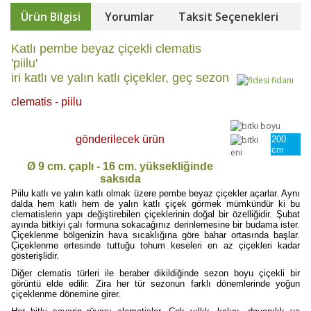
Ürün Bilgisi
Yorumlar
Taksit Seçenekleri
Katlı pembe beyaz çiçekli clematis
'piilu'
iri katlı ve yalın katlı çiçekler, geç sezon
clematis - piilu
gönderilecek ürün
200
cm
Ø 9 cm. çaplı - 16 cm. yüksekliğinde
saksıda
Piilu katlı ve yalın katlı olmak üzere pembe beyaz çiçekler açarlar. Aynı
dalda hem katlı hem de yalın katlı çiçek görmek mümkündür ki bu
clematislerin yapı değiştirebilen çiçeklerinin doğal bir özelliğidir. Şubat
ayında bitkiyi çalı formuna sokacağınız derinlemesine bir budama ister.
Çiçeklenme bölgenizin hava sıcaklığına göre bahar ortasında başlar.
Çiçeklenme ertesinde tuttuğu tohum keseleri en az çiçekleri kadar
gösterişlidir.
Diğer clematis türleri ile beraber dikildiğinde sezon boyu çiçekli bir
görüntü elde edilir. Zira her tür sezonun farklı dönemlerinde yoğun
çiçeklenme dönemine girer.