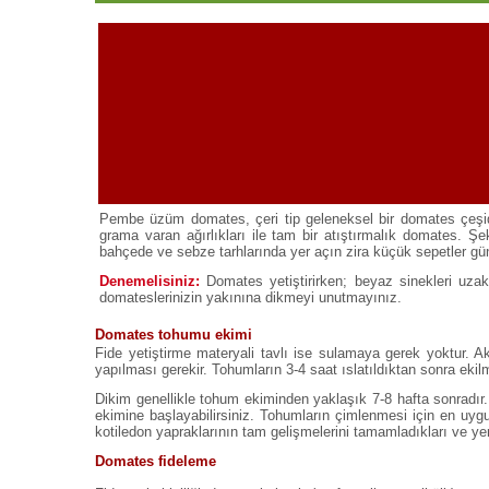
Pembe üzüm domates, çeri tip geleneksel bir domates çeşidid
grama varan ağırlıkları ile tam bir atıştırmalık domates. Ş
bahçede ve sebze tarhlarında yer açın zira küçük sepetler gü
Denemelisiniz:
Domates yetiştirirken; beyaz sinekleri uzak 
domateslerinizin yakınına dikmeyi unutmayınız.
Domates tohumu ekimi
Fide yetiştirme materyali tavlı ise sulamaya gerek yoktur. Ak
yapılması gerekir. Tohumların 3-4 saat ıslatıldıktan sonra ekil
Dikim genellikle tohum ekiminden yaklaşık 7-8 hafta sonradır. 
ekimine başlayabilirsiniz. Tohumların çimlenmesi için en uygu
kotiledon yapraklarının tam gelişmelerini tamamladıkları ve yere
Domates fideleme