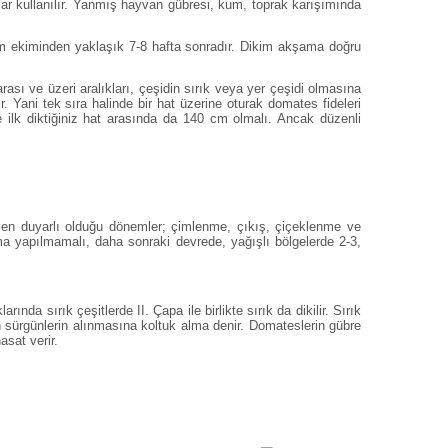
şımlar kullanılır. Yanmış hayvan gübresi, kum, toprak karışımında
hum ekiminden yaklaşık 7-8 hafta sonradır. Dikim akşama doğru
rası ve üzeri aralıkları, çeşidin sırık veya yer çeşidi olmasına
. Yani tek sıra halinde bir hat üzerine oturak domates fideleri
e ilk diktiğiniz hat arasında da 140 cm olmalı. Ancak düzenli
in en duyarlı olduğu dönemler; çimlenme, çıkış, çiçeklenme ve
ma yapılmamalı, daha sonraki devrede, yağışlı bölgelerde 2-3,
ında sırık çeşitlerde II. Çapa ile birlikte sırık da dikilir. Sırık
n sürgünlerin alınmasına koltuk alma denir. Domateslerin gübre
asat verir.