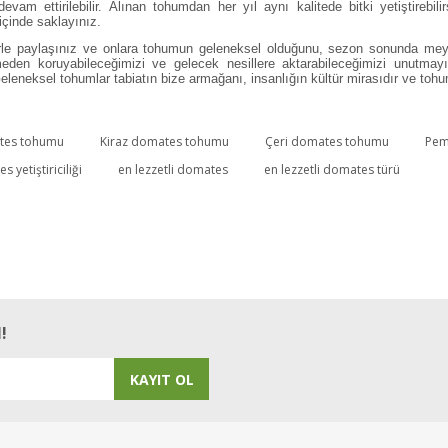
vam ettirilebilir. Alınan tohumdan her yıl aynı kalite
de bitki yetiştirebi
içinde saklayınız.
ilerle paylaşınız ve onlara tohumun geleneksel olduğunu, sezon sonunda mey
den koruyabileceğimizi ve gelecek nesillere aktarabileceğimizi unutmayı
eleneksel tohumlar tabiatın bize armağanı, insanlığın kültür mirasıdır ve tohum
tes tohumu
Kiraz domates tohumu
Çeri domates tohumu
Pem
Bu ürüne ilk yorumu siz yapın!
s yetiştiriciliği
en lezzetli domates
en lezzetli domates türü
Yorum Yaz
!
KAYIT OL