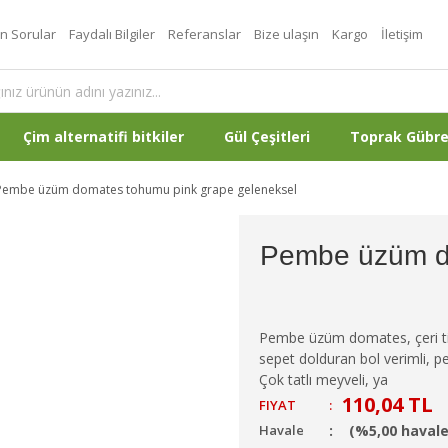
an Sorular
Faydalı Bilgiler
Referanslar
Bize ulaşın
Kargo
İletişim
Çim alternatifi bitkiler
Gül Çeşitleri
Toprak Gübr
Pembe üzüm domates tohumu pink grape geleneksel
Pembe üzüm d
Pembe üzüm domates, çeri tip
sepet dolduran bol verimli, p
Çok tatlı meyveli, ya
110,04 TL
FIYAT
:
Havale
(%5,00 havale