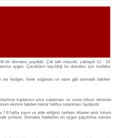
i bir domates çeşididir. Çok tatlı meyveli, yaklaşık 12 - 16
ullanıma uygun. Çocukların bayıldığı bu domates için mutlaka
in ise feslğen, frenk soğanotu ve nane gibi aromatik bitkileri
 yetiştirme kaplarının iyice sulanması ve sonra tohum ekiminin
Tohum ekimini takiben tekrar hafifçe sulanması faydalıdır.
7-8 hafta sayın ve elde ettiğiniz tarihten itibaren artık tohum
çinde çimlenir. Domates fidelerinin en uygun şaşırtılma zamanı