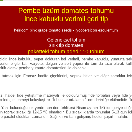
Pembe üzüm domates tohumu
ince kabuklu verimli çeri tip
heirloom pink grape tomato seeds - lycopersicon esculentum
Geleneksel tohum
sırık tip domates
paketteki tohum adedi: 10 tohum
ir. İnce kabuklu, sepet dolduran bol verimli, pembe kabuklu, yumurta şekill
ekerleme gibi tatlı varyete, dolgun ve sert yapısı ile tam da taze olarak k
nlük olarak pembe yumurta domatesleri ile dolacak.
tutmak için Fransız kadife çiçeklerini, yaprak bitleri ve diğer zararlılar iç
si halde, fide yetiştirme materyali ile doldurulmuş fide torbaları veya fide
meleri çimlenmeyi kolaylaştırır. Tohumlar ortalama 1 cm derinliğe ekilmelidir. 
Yani bulunduğunuz yerde son don tehlikesi Nisan ayının 15'i ise geriye doğru 
n toprak sıcaklığı 12-15 ºC olmalıdır. Bu sıcaklıklarda tohumlar 5-13 gün i
 paralel oldukları zamandır. Sağlıklı ve tam gelişmiş fideler şaşırtılmalıdır.