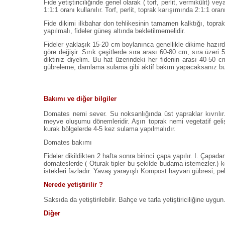
Fide yetiştiriciliğinde genel olarak ( torf, perlit, vermikülit)
1:1:1 oranı kullanılır. Torf, perlit, toprak karışımında 2:1:1 oran
Fide dikimi ilkbahar don tehlikesinin tamamen kalktığı, topr
yapılmalı, fideler güneş altında bekletilmemelidir.
Fideler yaklaşık 15-20 cm boylanınca genellikle dikime hazırdır
göre değişir. Sırık çeşitlerde sıra arası 60-80 cm, sıra üzeri
diktiniz diyelim. Bu hat üzerindeki her fidenin arası 40-50 
gübreleme, damlama sulama gibi aktif bakım yapacaksanız bu m
Bakımı ve diğer bilgiler
Domates nemi sever. Su noksanlığında üst yapraklar kıvrılır.
meyve oluşumu dönemleridir. Aşırı toprak nemi vegetatif geli
kurak bölgelerde 4-5 kez sulama yapılmalıdır.
Domates bakımı
Fideler dikildikten 2 hafta sonra birinci çapa yapılır. I. Çapadan
domateslerde ( Oturak tipler bu şekilde budama istemezler.) k
istekleri fazladır. Yavaş yarayışlı Kompost hayvan gübresi, pel
Nerede yetiştirilir ?
Saksıda da yetiştirilebilir. Bahçe ve tarla yetiştiriciliğine uygun
Diğer