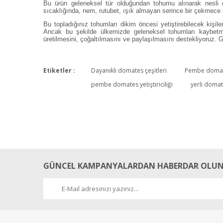
Bu ürün geleneksel tür olduğundan tohumu alınarak nesli de
sıcaklığında, nem, rutubet, ışık almayan serince bir çekmece 
Bu topladığınız tohumları dikim öncesi yetiştirebilecek kiş
Ancak bu şekilde ülkemizde geleneksel tohumları kaybetme
üretilmesini, çoğaltılmasını ve paylaşılmasını destekliyoruz. G
Etiketler :
Dayanıklı domates çeşitleri
Pembe doma
pembe domates yetiştiriciliği
yerli domate
GÜNCEL KAMPANYALARDAN HABERDAR OLUN