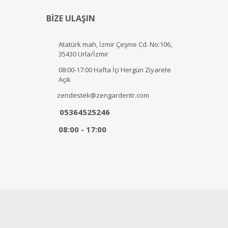
BİZE ULAŞIN
Atatürk mah, İzmir Çeşme Cd. No:106,
35430 Urla/İzmir
08:00-17:00 Hafta İçi Hergün Ziyarete
Açık
zendestek@zengardentr.com
05364525246
08:00 - 17:00