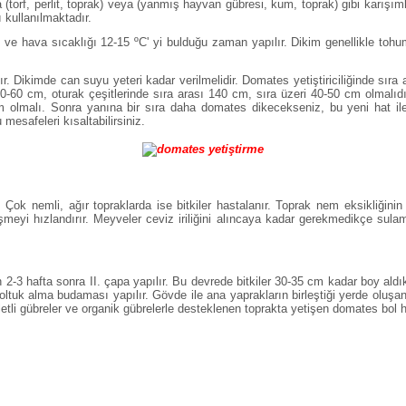
 veya (torf, perlit, toprak) veya (yanmış hayvan gübresi, kum, toprak) gibi karı
ı kullanılmaktadır.
ak ve hava sıcaklığı 12-15 ºC' yi bulduğu zaman yapılır. Dikim genellikle to
. Dikimde can suyu yeteri kadar verilmelidir. Domates yetiştiriciliğinde sıra a
 50-60 cm, oturak çeşitlerinde sıra arası 140 cm, sıra üzeri 40-50 cm olmalıdır
cm olmalı. Sonra yanına bir sıra daha domates dikecekseniz, bu yeni hat il
esafeleri kısaltabilirsiniz.
 Çok nemli, ağır topraklarda ise bitkiler hastalanır. Toprak nem eksikliğin
şmeyi hızlandırır. Meyveler ceviz iriliğini alıncaya kadar gerekmedikçe sula
 2-3 hafta sonra II. çapa yapılır. Bu devrede bitkiler 30-35 cm kadar boy aldıklar
oltuk alma budaması yapılır. Gövde ile ana yaprakların birleştiği yerde oluşa
etli gübreler ve organik gübrelerle desteklenen toprakta yetişen domates bol h
.