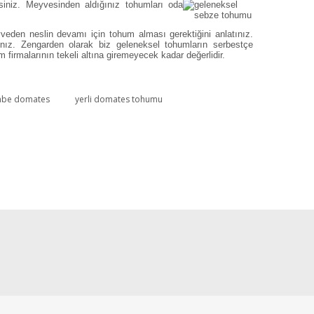
lirsiniz. Meyvesinden aldığınız tohumları oda
veden neslin devamı için tohum alması gerektiğini anlatınız.
nız. Zengarden olarak biz geleneksel tohumların serbestçe
 firmalarının tekeli altına giremeyecek kadar değerlidir.
be domates
yerli domates tohumu