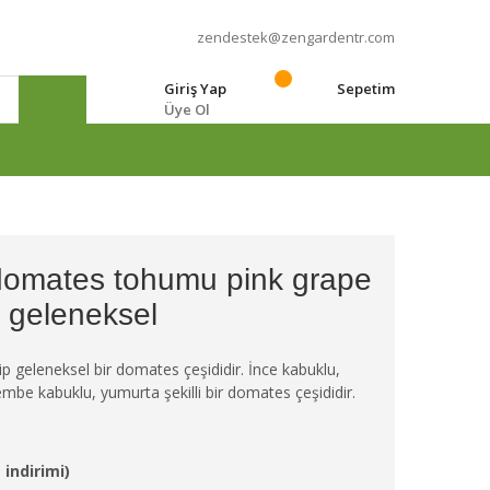
zendestek@zengardentr.com
Giriş Yap
Sepetim
Üye Ol
e
omates tohumu pink grape
geleneksel
 geleneksel bir domates çeşididir. İnce kabuklu,
embe kabuklu, yumurta şekilli bir domates çeşididir.
 indirimi)