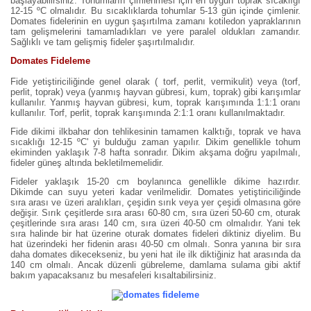
başlayabilirsiniz. Tohumların çimlenmesi için en uygun toprak sıcaklığı
12-15 ºC olmalıdır. Bu sıcaklıklarda tohumlar 5-13 gün içinde çimlenir.
Domates fidelerinin en uygun şaşırtılma zamanı kotiledon yapraklarının
tam gelişmelerini tamamladıkları ve yere paralel oldukları zamandır.
Sağlıklı ve tam gelişmiş fideler şaşırtılmalıdır.
Domates Fideleme
Fide yetiştiriciliğinde genel olarak ( torf, perlit, vermikulit) veya (torf,
perlit, toprak) veya (yanmış hayvan gübresi, kum, toprak) gibi karışımlar
kullanılır. Yanmış hayvan gübresi, kum, toprak karışımında 1:1:1 oranı
kullanılır. Torf, perlit, toprak karışımında 2:1:1 oranı kullanılmaktadır.
Fide dikimi ilkbahar don tehlikesinin tamamen kalktığı, toprak ve hava
sıcaklığı 12-15 ºC' yi bulduğu zaman yapılır. Dikim genellikle tohum
ekiminden yaklaşık 7-8 hafta sonradır. Dikim akşama doğru yapılmalı,
fideler güneş altında bekletilmemelidir.
Fideler yaklaşık 15-20 cm boylanınca genellikle dikime hazırdır.
Dikimde can suyu yeteri kadar verilmelidir. Domates yetiştiriciliğinde
sıra arası ve üzeri aralıkları, çeşidin sırık veya yer çeşidi olmasına göre
değişir. Sırık çeşitlerde sıra arası 60-80 cm, sıra üzeri 50-60 cm, oturak
çeşitlerinde sıra arası 140 cm, sıra üzeri 40-50 cm olmalıdır. Yani tek
sıra halinde bir hat üzerine oturak domates fideleri diktiniz diyelim. Bu
hat üzerindeki her fidenin arası 40-50 cm olmalı. Sonra yanına bir sıra
daha domates dikecekseniz, bu yeni hat ile ilk diktiğiniz hat arasında da
140 cm olmalı. Ancak düzenli gübreleme, damlama sulama gibi aktif
bakım yapacaksanız bu mesafeleri kısaltabilirsiniz.