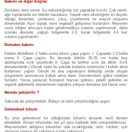
Bakımı ve diğer bilgiler
Domates nemi sever. Su noksanlığında üst yapraklar kıvrılır. Çok nemli,
ağır topraklarda ise bitkiler hastalanır. Toprak nem eksikliğinin en duyarlı
olduğu dönemler; çimlenme, çıkış, çiçeklenme ve meyve oluşumu
dönemleridir. Aşırı toprak nemi vegetatif gelişmeyi hızlandırır. Meyveler
ceviz iriliğini alıncaya kadar gerekmedikçe sulama yapılmamalı, daha
sonraki devrede, yağışlı bölgelerde 2-3, kurak bölgelerde 4-5 kez
sulama yapılmalıdır.
Domates bakımı
Fideler dikildikten 2 hafta sonra birinci çapa yapılır. I. Çapadan 2-3 hafta
sonra II. Çapa yapılır. Bu devrede bitkiler 30-35 cm kadar boy
aldıklarında sırık çeşitlerde II. Çapa ile birlikte sırık da dikilir. Sırık
domateslerde ( Oturak tipler bu şekilde budama istemezler.) koltuk alma
budaması yapılır. Gövde ile ana yaprakların birleştiği yerde oluşan
sürgünlerin alınmasına koltuk alma denir. Domateslerin gübre istekleri
fazladır. Yavaş yarayışlı Kompost hayvan gübresi, peletli gübreler ve
organik gübrelerle desteklenen toprakta yetişen domates bol hasat verir.
Nerede yetiştirilir ?
Saksıda da yetiştirilebilir. Bahçe ve tarla yetiştiriciliğine uygun.
Geleneksel tohum
Bu ürün geleneksel tür olduğundan tohumu alınarak nesli devam
ettirilebilir. Alınan tohumdan her yıl aynı kalitede bitki yetiştirebilirsiniz.
Meyvesinden aldığınız tohumları oda sıcaklığında, nem, rutubet, ışık
almayan serince bir çekmece içinde saklayınız.