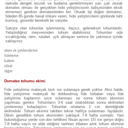
tadında dengeli lezzeti ve budama gerektirmeyen yarı çalı oturak
domates olması ile gerçekten hobi yetiştiricisinin bahçesinden eksik
etmemesi gereken domateslerden biri. Oturak tip düğün domatesi,
fideden 85 günde hasat imkanı veren, hobi yetiştiricilerin gönlünde taht
kurmuş, güvenilir bereketli bir varyete.
Satışta olan tohumlar işlenmemiş, ilaçsız, geleneksel tohumlardır.
Yetiştirdiğiniz meyvesinden tohum alabilirsiniz. Tohumları oda
sıcaklığında, nem, rutubet, ışık almayan serince bir çekmece içinde
saklayınız.
ekim ve çimlendirme
fideleme
bakım
ideal
diğer
Domates tohumu ekimi
Fide yetiştirme materyali tavlı ise sulamaya gerek yoktur. Aksi halde,
fide yetiştirme materyali ile doldurulmuş fide torbaları veya fide
yetiştirme kaplarının iyice sulanması ve sonra tohum ekiminin
yapılması gerekir. Tohumların 3-4 saat ıslatıldıktan sonra ekilmeleri
çimlenmeyi kolaylaştırır. Tohumlar ortalama 1 cm. derinliğinde
ekilmelidir. Tohum ekimini takiben tekrar hafifçe sulanması faydalıdır.
Dikim genellikle tohum ekiminden yaklaşık 7-8 hafta sonradır. Yani
bulunduğunuz yerde son don tehlikesi Nisan ayının 15'i ise geriye doğru
7-8 hafta sayın ve elde ettiğiniz tarihten itibaren artık tohum ekimine