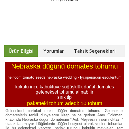
Ürün Bilgisi
Yorumlar
Taksit Seçenekleri
Nebraska düğünü domates tohumu
heirloom tomato seeds nebraska wedding - lycopersicon esculentum
kokulu ince kabukluve söğüşklük doğal domates
geleneksel tohumu alınabilir
sırık tip
paketteki tohum adedi: 10 tohum
Geleneksel portakal renkli düğün domates tohumu. Geleneksel
domateslerin renkli dünyalarını kitap haline getiren Amy Goldman,
kitabında Nebraska düğün domatesini " Aşk Meyvesinin son noktası "
olarak tanımlıyor. Düğünlerde düğün hediyesi olarak verilen tohumları
ile bu geleneksel varyete, parlak turuncu kabuklu meyveleri, tam