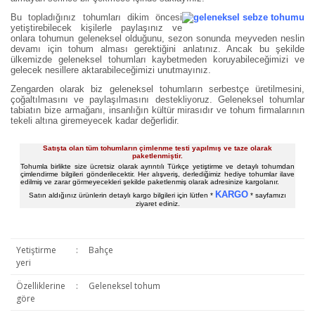
Bu topladığınız tohumları dikim öncesi
yetiştirebilecek kişilerle paylaşınız ve
onlara tohumun geleneksel olduğunu, sezon sonunda meyveden neslin
devamı için tohum alması gerektiğini anlatınız. Ancak bu şekilde
ülkemizde geleneksel tohumları kaybetmeden koruyabileceğimizi ve
gelecek nesillere aktarabileceğimizi unutmayınız.
Zengarden olarak biz geleneksel tohumların serbestçe üretilmesini,
çoğaltılmasını ve paylaşılmasını destekliyoruz. Geleneksel tohumlar
tabiatın bize armağanı, insanlığın kültür mirasıdır ve tohum firmalarının
tekeli altına giremeyecek kadar değerlidir.
Satışta olan tüm tohumların çimlenme testi yapılmış ve taze olarak
paketlenmiştir.
Tohumla birlikte size ücretsiz olarak ayrıntılı Türkçe yetiştirme ve detaylı tohumdan
çimlendirme bilgileri gönderilecektir. Her alışveriş, derlediğimiz hediye tohumlar ilave
edilmiş ve zarar görmeyecekleri şekilde paketlenmiş olarak adresinize kargolanır.
KARGO
Satın aldığınız ürünlerin detaylı kargo bilgileri için lütfen *
* sayfamızı
ziyaret ediniz.
Yetiştirme
:
Bahçe
yeri
Özelliklerine
:
Geleneksel tohum
göre