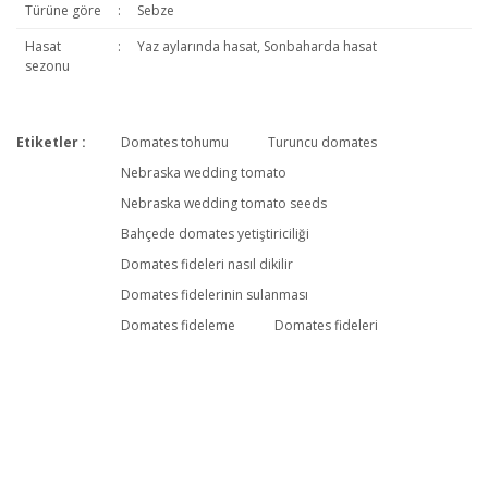
Türüne göre
:
Sebze
Hasat
:
Yaz aylarında hasat, Sonbaharda hasat
sezonu
Etiketler :
Domates tohumu
Turuncu domates
Bu ürüne ilk yorumu siz yapın!
Nebraska wedding tomato
Nebraska wedding tomato seeds
Bahçede domates yetiştiriciliği
Yorum Yaz
Domates fideleri nasıl dikilir
Domates fidelerinin sulanması
Domates fideleme
Domates fideleri