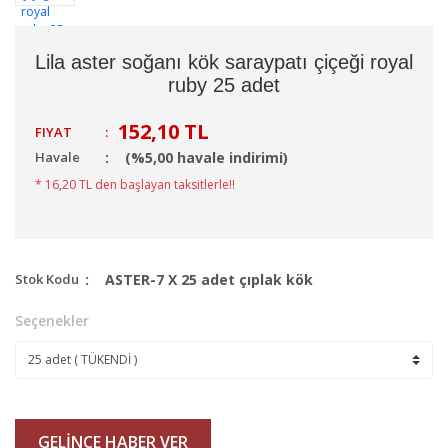
Lila aster soğanı kök saraypatı çiçeği royal
ruby 25 adet
152,10 TL
FIYAT
:
Havale
(%5,00 havale indirimi)
* 16,20 TL den başlayan taksitlerle!!
Stok Kodu
ASTER-7 X 25 adet çıplak kök
Seçenekler
GELİNCE HABER VER