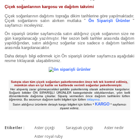
Çiçek soğanlarının kargosu ve dağıtım takvimi
Çiçek soğanlarının dağıtımı toprağa dikim tarihlerine göre yapılmaktadır.
Çiçek soğanlarını satın alırken mutlaka "
Ön Siparişli Ürünler
"
sayfamızı inceleyiniz.
Ön siparişli ürünler sayfamızda satın aldığınız çiçek soğanının size ne
gün kargolanacağı yazılmıştır. Her sezon belli tarihler arasında dağıtım
yapıldığından, satın aldığınız soğanlar size sadece o dağıtım tarihleri
arasında kargolanacaktır.
Daha detaylı bilgi edinmek için Ön siparişli ürünler sayfamıza aşağıdaki
resme tıklayarak ulaşabilirsiniz.
Satışta olan tüm çiçek soğanları paketlenmeden önce tek tek kontrol edilmiş,
mümkün olan en iyi kalite ve kalibrede verimli soğanlar paketlenmiştir.
Her alışveriş zarar görmeyecekleri şekilde paketlenmiş olarak adresinize kargolanır.
Soğanlı bitkiler ÖN SİPARİŞLİ ÜRÜNLER kategorisinde olduklarından, yılın belli
dönemlerinde dağıtıma çıkarlar. Sipariş vermeden önce dağıtım tarihlerini lütfen
öğreniniz. Bu sezonun dağıtım tarihi bilgileri için lütfen
tıklayınız
.
KARGO
Satın aldığınız ürünlerin detaylı kargo bilgileri için lütfen *
* sayfamızı
ziyaret ediniz.
Etiketler :
Aster çiçeği
Saraypatı çiçeği
Aster nedir
Bu ürüne ilk yorumu siz yapın!
Aster royal ruby