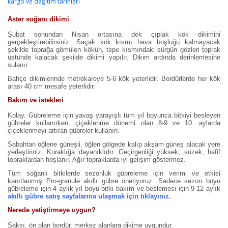
kargo ve dağıtım tarihleri
Aster soğanı dikimi
Şubat sonundan Nisan ortasına dek çıplak kök dikimini
gerçekleştirebilirsiniz. Saçak kök kısmı hava boşluğu kalmayacak
şekilde toprağa gömülen kökün, tepe kısmındaki sürgün gözleri toprak
üstünde kalacak şekilde dikimi yapılır. Dikim ardında derinlemesine
sulanır.
Bahçe dikimlerinde metrekareye 5-6 kök yeterlidir. Bordürlerde her kök
arası 40 cm mesafe yeterlidir.
Bakım ve istekleri
Kolay. Gübreleme için yavaş yarayışlı tüm yıl boyunca bitkiyi besleyen
gübreler kullanırken, çiçeklenme dönemi olan 8-9 ve 10. aylarda
çiçeklenmeyi artıran gübreler kullanın.
Sabahtan öğlene güneşli, öğlen gölgede kalıp akşam güneş alacak yere
yerleştiriniz. Kuraklığa dayanıklıdır. Geçirgenliği yüksek, süzek, hafif
topraklardan hoşlanır. Ağır topraklarda iyi gelişim göstermez.
Tüm soğanlı bitkilerde sezonluk gübreleme için verimi ve etkisi
kanıtlanmış Pro-granule akıllı gübre öneriyoruz. Sadece sezon boyu
gübreleme için 4 aylık yıl boyu bitki bakım ve beslemesi için 9-12 aylık
akıllı gübre satış sayfalarına ulaşmak için tıklayınız.
Nerede yetiştirmeye uygun?
Saksı, ön plan bordür, merkez alanlara dikime uygundur.