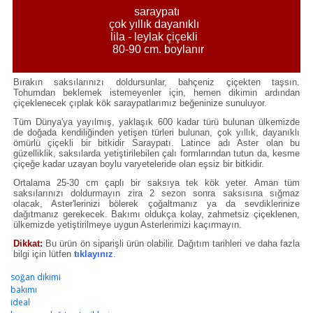
saraypatı
çok yıllık dayanıklı
lila - leylak çiçekli
80-90 cm. boylanır
Bırakın saksılarınızı doldursunlar, bahçeniz çiçekten taşsın.
Tohumdan beklemek istemeyenler için, hemen dikimin ardından
çiçeklenecek çıplak kök saraypatlarımız beğeninize sunuluyor.
Tüm Dünya'ya yayılmış, yaklaşık 600 kadar türü bulunan ülkemizde
de doğada kendiliğinden yetişen türleri bulunan, çok yıllık, dayanıklı
ömürlü çiçekli bir bitkidir Saraypatı. Latince adı Aster olan bu
güzelliklik, saksılarda yetiştirilebilen çalı formlarından tutun da, kesme
çiçeğe kadar uzayan boylu varyeteleride olan eşsiz bir bitkidir.
Ortalama 25-30 cm çaplı bir saksıya tek kök yeter. Aman tüm
saksılarınızı doldurmayın zira 2 sezon sonra saksısına sığmaz
olacak, Aster'lerinizi bölerek çoğaltmanız ya da sevdiklerinize
dağıtmanız gerekecek. Bakımı oldukça kolay, zahmetsiz çiçeklenen,
ülkemizde yetiştirilmeye uygun Asterlerimizi kaçırmayın.
Dikkat:
Bu ürün ön siparişli ürün olabilir. Dağıtım tarihleri ve daha fazla
bilgi için lütfen
tıklayınız
.
soğan dikimi
bakımı
ideal