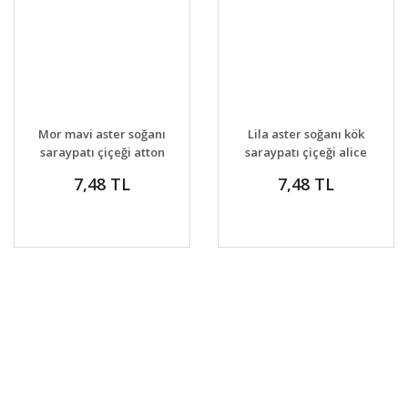
GELİNCE HABER
GELİNCE HABER
DETAYLAR
DETAYLAR
Mor mavi aster soğanı
Lila aster soğanı kök
VER
VER
saraypatı çiçeği atton
saraypatı çiçeği alice
kippenberg
haslam
7,48 TL
7,48 TL