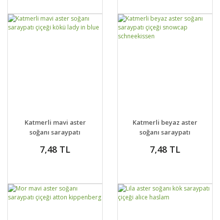
GELİNCE HABER
GELİNCE HABER
DETAYLAR
DETAYLAR
Katmerli mavi aster
Katmerli beyaz aster
VER
VER
soğanı saraypatı
soğanı saraypatı
çiçeği kökü lady in
çiçeği snowcap
7,48 TL
7,48 TL
blue
schneekissen