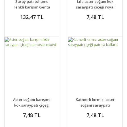
Saray patı tohumu
Lila aster soğanı kök
VER
VER
renkli karışım Genta
saraypatı çiçeği royal
Prestige
ruby
132,47 TL
7,48 TL
GELİNCE HABER
GELİNCE HABER
DETAYLAR
DETAYLAR
Aster soğanı karışımı
Katmerli kırmızı aster
VER
VER
kök saraypatı çiçeği
soğanı saraypatı
dumosus mixed
çiçeği patrica ballard
7,48 TL
7,48 TL