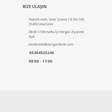
BİZE ULAŞIN
Atatürk mah, İzmir Çeşme Cd. No:106,
35430 Urla/İzmir
08:00-17:00 Hafta İçi Hergün Ziyarete
Açık
zendestek@zengardentr.com
05364525246
08:00 - 17:00