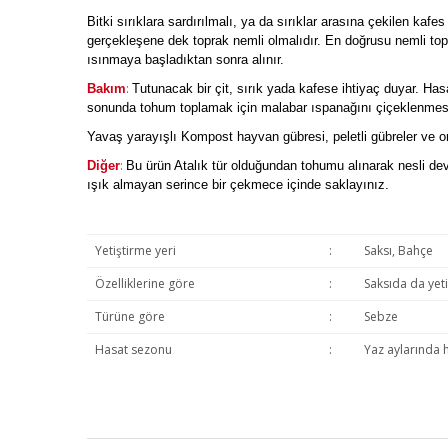
Bitki sırıklara sardırılmalı, ya da sırıklar arasına çekilen ka
gerçekleşene dek toprak nemli olmalıdır. En doğrusu nemli top
ısınmaya başladıktan sonra alınır.
:
Bakım
Tutunacak bir çit, sırık yada kafese ihtiyaç duyar. Ha
sonunda tohum toplamak için malabar ıspanağını çiçeklenmesi 
Yavaş yarayışlı Kompost hayvan gübresi, peletli gübreler ve or
:
Diğer
Bu ürün Atalık tür olduğundan tohumu alınarak nesli devam
ışık almayan serince bir çekmece içinde saklayınız.
Yetiştirme yeri
:
Saksı, Bahçe
Özelliklerine göre
:
Saksıda da yeti
Türüne göre
:
Sebze
Hasat sezonu
:
Yaz aylarında 