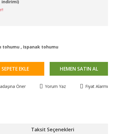
 indirimi)
e!!
ğı tohumu
,
Ispanak tohumu
SEPETE EKLE
HEMEN SATIN AL
kadaşına Öner
Yorum Yaz
Fiyat Alarmı
Taksit Seçenekleri