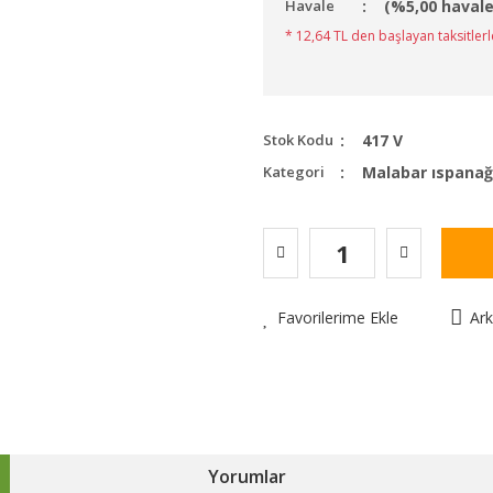
Havale
(%5,00 havale
* 12,64 TL den başlayan taksitlerl
Stok Kodu
417 V
Kategori
Malabar ıspana
Favorilerime Ekle
Ar
Yorumlar