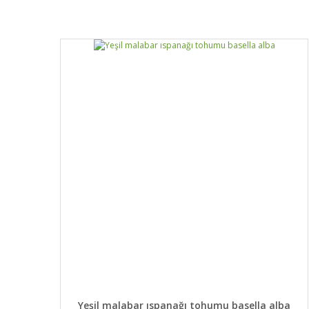
Mükemmel Çeşit
Yetişirken küçük olduğu dönemde birazcık süre istiyor. Derin
Sibel Ak | 08/10/2020
Çok memnun kaldım.
Oldukça güzel. Tohumları sizden almıştım. İki senedir yetişti
Şafak Altunok | 14/10/2018
Yorum Yaz
DETAYLAR
SEPETE EKLE
Yeşil malabar ıspanağı tohumu basella alba