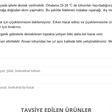
fes yada iplerle destek verilmelidir. Ortalama 15-18 °C de tohumları hazırladı
rağa doğrudan ekim yapmaktır. Bu şekilde fidelenen malabar ıspanağı, dış mek
sat için çiçeklenmesini beklemeyiniz. Erken hasat ediniz ve çiçeklenmesine iz
için bırakınız.
ganik gübrelerle desteklenen toprakta yetişen bitki daha bol hasat verir.
 ettirilebilir. Alınan tohumdan her yıl aynı kalitede bitki yetiştirebilirsiniz
şen, Şifalı, Geleneksel tohum
hasat, Sonbaharda hasat
TAVSİYE EDİLEN ÜRÜNLER