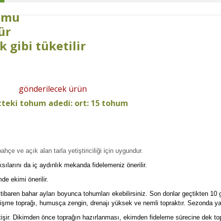
humu
ür
 gibi tüketilir
gönderilecek ürün
teki tohum adedi: ort: 15 tohum
ahçe ve açık alan tarla yetiştiriciliği için uygundur.
ılarını da iç aydınlık mekanda fidelemeniz önerilir.
e ekimi önerilir.
tibaren bahar ayları boyunca tohumları ekebilirsiniz. Son donlar geçtikten 10
işme toprağı, humusça zengin, drenajı yüksek ve nemli topraktır. Sezonda yav
şir. Dikimden önce toprağın hazırlanması, ekimden fideleme sürecine dek top