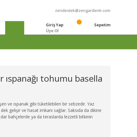
zendestek@zengardentr.com
Giriş Yap
Sepetim
Üye Ol
e
r ıspanağı tohumu basella
n ve ıspanak gibi tüketilebilen bir sebzedir. Yaz
dek gelişir ve hasat imkanı sağlar. Saksıda da dikine
la dar bahçelerde ya da teraslarda lezzetli bitkinin