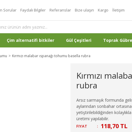
an Sorular
Faydalı Bilgiler
Referanslar
Bize ulaşın
Kargo
İletişim
Çim alternatifi bitkiler
Gül Çeşitleri
Toprak Gübr
humu
Kırmızı malabar ıspanağı tohumu basella rubra
Kırmızı malaba
rubra
Arsız sarmaşık formunda gelişe
aylarından sonbahar ortasına 
yetiştirilebildiğinden kolaylık
üretimi yapılabilir.
118,70 TL
FIYAT
: