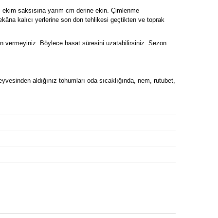
ğınız ekim saksısına yarım cm derine ekin. Çimlenme
âna kalıcı yerlerine son don tehlikesi geçtikten ve toprak
in vermeyiniz. Böylece hasat süresini uzatabilirsiniz. Sezon
. Meyvesinden aldığınız tohumları oda sıcaklığında, nem, rutubet,