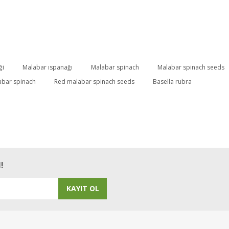
ği
Malabar ıspanağı
Malabar spinach
Malabar spinach seeds
abar spinach
Red malabar spinach seeds
Basella rubra
!
KAYIT OL