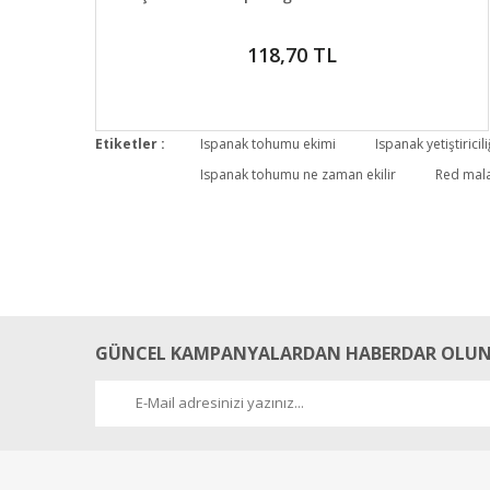
118,70 TL
Etiketler :
Ispanak tohumu ekimi
Ispanak yetiştiricili
Ispanak tohumu ne zaman ekilir
Red mal
GÜNCEL KAMPANYALARDAN HABERDAR OLUN