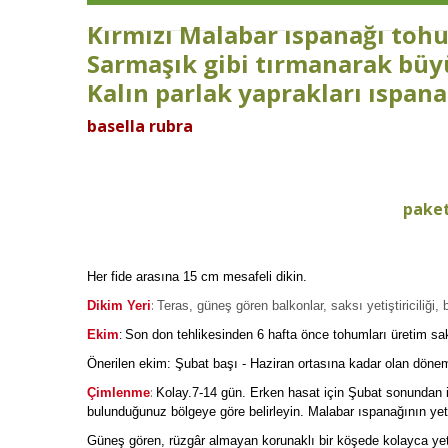
Kırmızı Malabar ıspanağı to
Sarmaşık gibi tırmanarak büy
Kalın parlak yaprakları ıspanak
basella rubra
paket
Her fide arasına 15 cm mesafeli dikin.
:
Dikim Yeri
Teras, güneş gören balkonlar, saksı yetiştiriciliği, b
Ekim
Son don tehlikesinden 6 hafta önce tohumları üretim saks
:
Önerilen ekim: Şubat başı - Haziran ortasına kadar olan dönemd
:
Çimlenme
Kolay.7-14 gün. Erken hasat için Şubat sonundan i
bulunduğunuz bölgeye göre belirleyin. Malabar ıspanağının yet
Güneş gören, rüzgâr almayan korunaklı bir köşede kolayca yeti