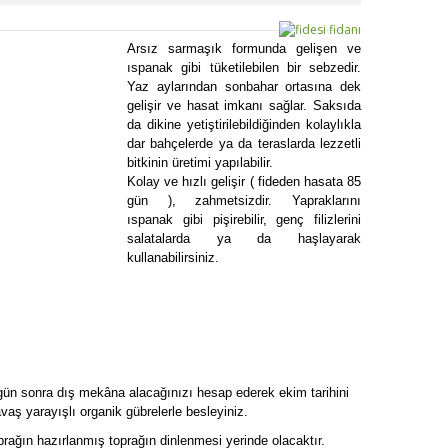
Arsız sarmaşık formunda gelişen ve
ıspanak gibi tüketilebilen bir sebzedir.
Yaz aylarından sonbahar ortasına dek
gelişir ve hasat imkanı sağlar. Saksıda
da dikine yetiştirilebildiğinden kolaylıkla
dar bahçelerde ya da teraslarda lezzetli
bitkinin üretimi yapılabilir.
Kolay ve hızlı gelişir ( fideden hasata 85
gün ), zahmetsizdir. Yapraklarını
ıspanak gibi pişirebilir, genç filizlerini
salatalarda ya da haşlayarak
kullanabilirsiniz.
 gün sonra dış mekâna alacağınızı hesap ederek ekim tarihini
aş yarayışlı organik gübrelerle besleyiniz.
rağın hazırlanmış toprağın dinlenmesi yerinde olacaktır.